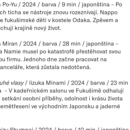
n Po-Yu / 2024 / barva / 9 min / japonština – Po
tech ticha se nástroje znovu rozeznívají. Nappo
e fukušimské děti v kostele Odaka. Zpěvem a
hují krajině nový život.
 Miran / 2024 / barva / 28 min / japonština –
a Namie musel po katastrofě přestěhovat svou
ou firmu. Jednoho dne začne pracovat na
anceláře, která zůstala nedotčená.
uhé vlasy
/ Iizuka Minami / 2024 / barva / 23 min
a – V kadeřnickém salonu ve Fukušimě odhalují
setkání osobní příběhy, odolnost i krásu života
zemětřesení ve východním Japonsku a jaderné
izu Shumpei / 2024 / barva / 10 min / japonština