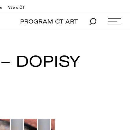
du
Vše o ČT
PROGRAM ČT ART
 – DOPISY