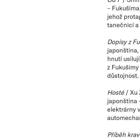
– Fukušima,
jehož prota
tanečnicí a
Dopisy z F
japonština,
hnutí usilu
z Fukušimy 
důstojnost.
Hosté
/ Xu 
japonština 
elektrárny 
automechan
Příběh krav