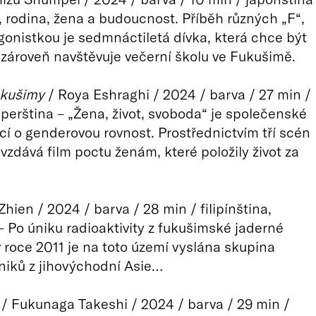
 rodina, žena a budoucnost. Příběh různých „F“,
gonistkou je sedmnáctiletá dívka, která chce být
 zároveň navštěvuje večerní školu ve Fukušimě.
ukušimy
/ Roya Eshraghi / 2024 / barva / 27 min /
 perština – „Žena, život, svoboda“ je společenské
jící o genderovou rovnost. Prostřednictvím tří scén
vzdává film poctu ženám, které položily život za
Zhien / 2024 / barva / 28 min / filipínština,
– Po úniku radioaktivity z fukušimské jaderné
v roce 2011 je na toto území vyslána skupina
iků z jihovýchodní Asie…
/ Fukunaga Takeshi / 2024 / barva / 29 min /