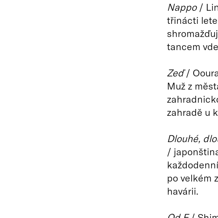
Nappo
/ Li
třinácti le
shromažďuj
tancem vdec
Zeď
/ Ooura
Muž z měst
zahradnick
zahradě u k
Dlouhé, dlo
/ japonštin
každodenní 
po velkém 
havárii.
Od F
/ Shim