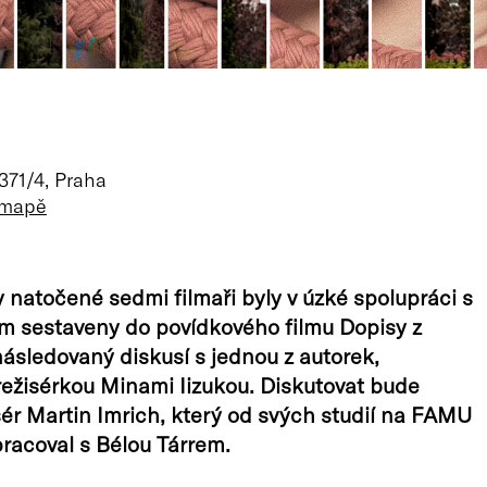
 371/4, Praha
 mapě
y natočené sedmi filmaři byly v úzké spolupráci s
m sestaveny do povídkového filmu Dopisy z
ásledovaný diskusí s jednou z autorek,
ežisérkou Minami Iizukou. Diskutovat bude
sér Martin Imrich, který od svých studií na FAMU
racoval s Bélou Tárrem.