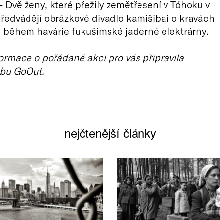
– Dvě ženy, které přežily zemětřesení v Tóhoku v
předvádějí obrázkové divadlo kamišibai o kravách
 během havárie fukušimské jaderné elektrárny.
ormace o pořádané akci pro vás připravila
bu GoOut.
nejčtenější články