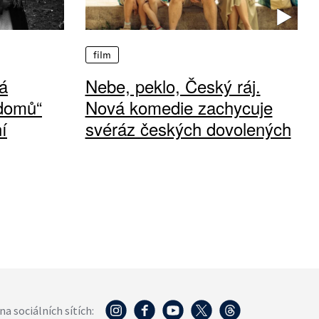
film
á
Nebe, peklo, Český ráj.
 domů“
Nová komedie zachycuje
í
svéráz českých dovolených
na sociálních sítích: