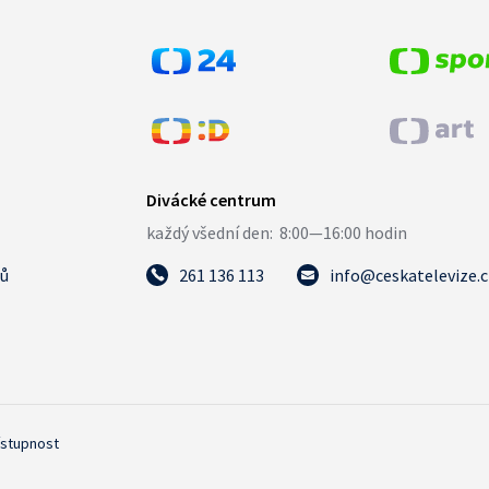
tů
261 136 113
info@ceskatelevize.
ístupnost