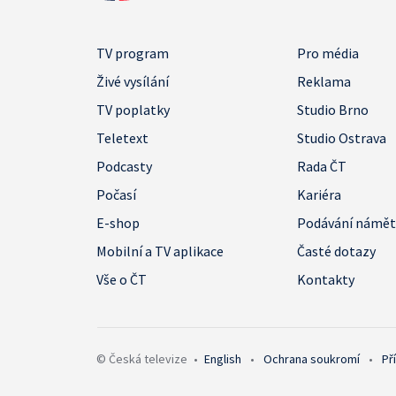
TV program
Pro média
Živé vysílání
Reklama
TV poplatky
Studio Brno
Teletext
Studio Ostrava
Podcasty
Rada ČT
Počasí
Kariéra
E-shop
Podávání námě
Mobilní a TV aplikace
Časté dotazy
Vše o ČT
Kontakty
© Česká televize
•
English
•
Ochrana soukromí
•
Př