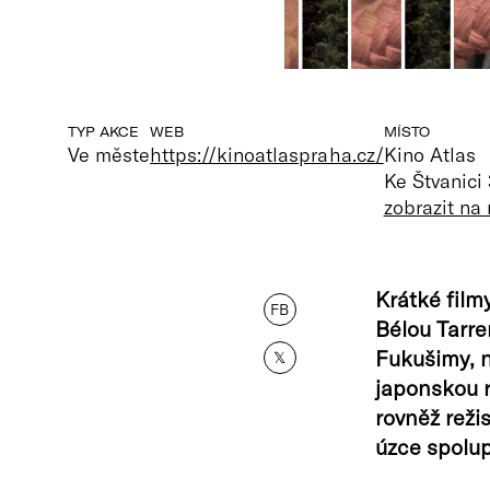
TYP AKCE
WEB
MÍSTO
Ve měste
https://kinoatlaspraha.cz/
Kino Atlas
Ke Štvanici
zobrazit na
Krátké film
FB
Bélou Tarre
Fukušimy, n
𝕏
japonskou r
rovněž reži
úzce spolup