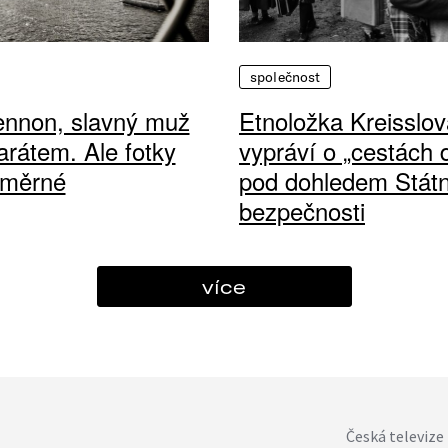
společnost
ennon, slavný muž
Etnoložka Kreisslov
arátem. Ale fotky
vypráví o „cestách
ůměrné
pod dohledem Státn
bezpečnosti
více
Česká televize 