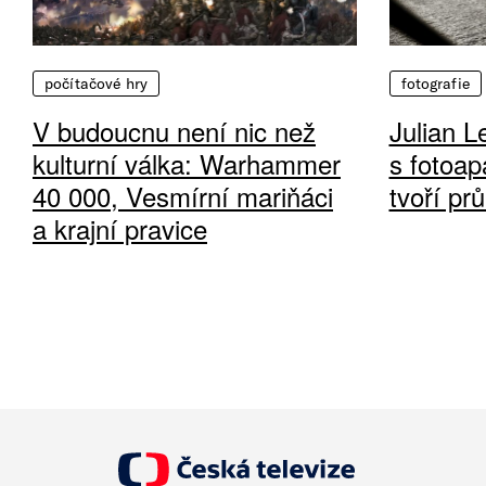
počítačové hry
fotografie
V budoucnu není nic než
Julian L
kulturní válka: Warhammer
s fotoap
40 000, Vesmírní mariňáci
tvoří pr
a krajní pravice