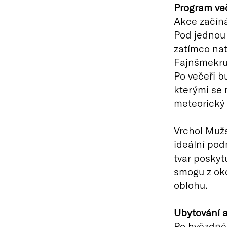
Program ve
Akce začín
Pod jednou
zatímco nat
Fajnšmekru.
Po večeři b
kterými se
meteorický 
Vrchol Mužs
ideální pod
tvar poskyt
smogu z oko
oblohu.
Ubytování a
Po hvězdné