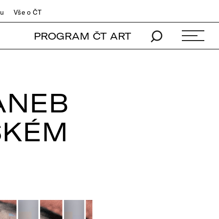
du
Vše o ČT
PROGRAM ČT ART
 ANEB
SKÉM