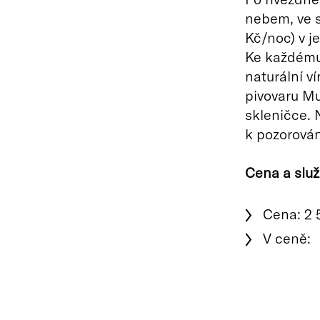
nebem, ve s
Kč/noc) v 
Ke každému
naturální ví
pivovaru Mu
skleničce. 
k pozorován
Cena a služ
Cena: 2 
V ceně: