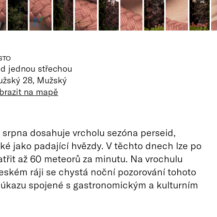
STO
d jednou střechou
žský 28, Mužský
brazit na mapě
srpna dosahuje vrcholu sezóna perseid,
é jako padající hvězdy. V těchto dnech lze po
třit až 60 meteorů za minutu. Na vrochulu
ském ráji se chystá noční pozorování tohoto
úkazu spojené s gastronomickým a kulturním