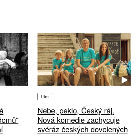
film
á
Nebe, peklo, Český ráj.
 domů“
Nová komedie zachycuje
í
svéráz českých dovolených