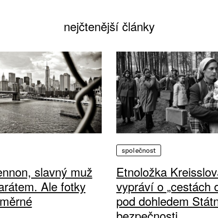
nejčtenější články
společnost
ennon, slavný muž
Etnoložka Kreisslov
arátem. Ale fotky
vypráví o „cestách
ůměrné
pod dohledem Státn
bezpečnosti