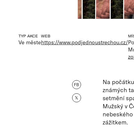
TYP AKCE
WEB
MÍ
Ve měste
https://www.podjednoustrechou.cz/
Po
Mu
zo
Na počátku 
FB
známých tak
setmění spa
𝕏
Mužský v Če
nebeského 
zážitkem.