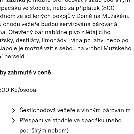
pacáku ve stodole, nebo za příplatek (800
jednom ze sdílených pokojů v Domě na Mužském.
 chodu večeře budou servírována párovaná
na. Otevřený bar nabídne pivo z létajícího
žský, destiláty, limonády i vína po lahvi nebo po
Nápoje je možné vzít s sebou na vrchol Mužského
í perseid.
by zahrnuté v ceně
500 Kč/osoba
Šestichodová večeře s vinným párováním
Přespání ve stodole ve spacáku (nebo
pod širým nebem)