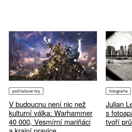
počítačové hry
fotografie
V budoucnu není nic než
Julian L
kulturní válka: Warhammer
s fotoap
40 000, Vesmírní mariňáci
tvoří pr
a krajní pravice