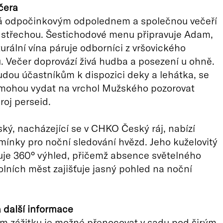
čera
á odpočinkovým odpolednem a společnou večeří
 střechou. Šestichodové menu připravuje Adam,
urální vína páruje odborníci z vršovického
 Večer doprovází živá hudba a posezení u ohně.
udou účastníkům k dispozici deky a lehátka, se
 mohou vydat na vrchol Mužského pozorovat
roj perseid.
ký, nacházející se v CHKO Český ráj, nabízí
mínky pro noční sledování hvězd. Jeho kuželovitý
uje 360° výhled, přičemž absence světelného
lních měst zajišťuje jasný pohled na noční
 další informace
m zážitku je možné přenocovat v sadu pod širým