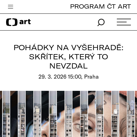
PROGRAM ČT ART
Česká televize
Zpravodajství
Sport
POHÁDKY NA VYŠEHRADĚ:
iVysílání
SKŘÍTEK, KTERÝ TO
NEVZDAL
TV program
29. 3. 2026 15:00, Praha
Pro děti
edu
Vše o ČT