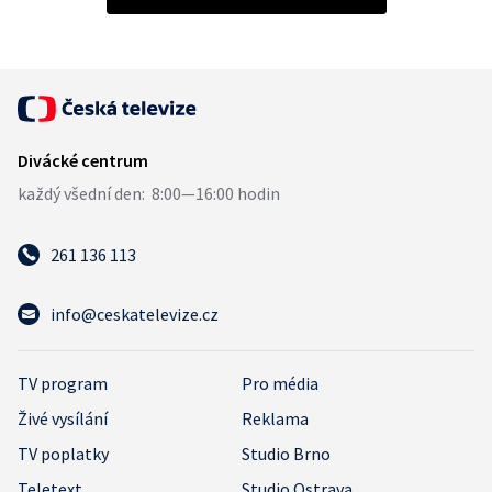
261 136 113
info@ceskatelevize.cz
TV program
Pro média
Živé vysílání
Reklama
TV poplatky
Studio Brno
Teletext
Studio Ostrava