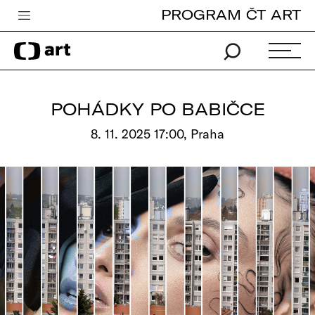
PROGRAM ČT ART
Česká televize
Zpravodajství
Sport
POHÁDKY PO BABIČCE
iVysílání
8. 11. 2025 17:00, Praha
TV program
Pro děti
edu
Vše o ČT