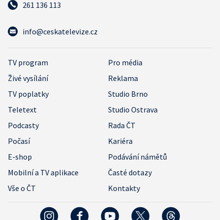
261 136 113
info@ceskatelevize.cz
TV program
Pro média
Živé vysílání
Reklama
TV poplatky
Studio Brno
Teletext
Studio Ostrava
Podcasty
Rada ČT
Počasí
Kariéra
E-shop
Podávání námětů
Mobilní a TV aplikace
Časté dotazy
Vše o ČT
Kontakty