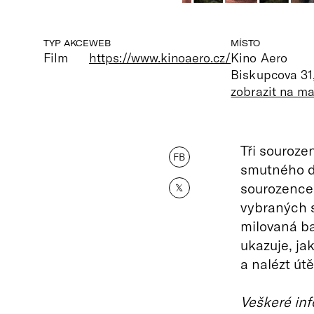
TYP AKCE
WEB
MÍSTO
Film
https://www.kinoaero.cz/
Kino Aero
Biskupcova 31
zobrazit na m
Tři souroze
FB
smutného d
sourozence
𝕏
vybraných s
milovaná ba
ukazuje, ja
a nalézt útě
Veškeré inf