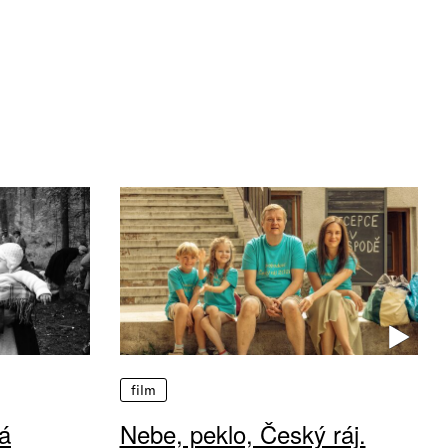
film
á
Nebe, peklo, Český ráj.