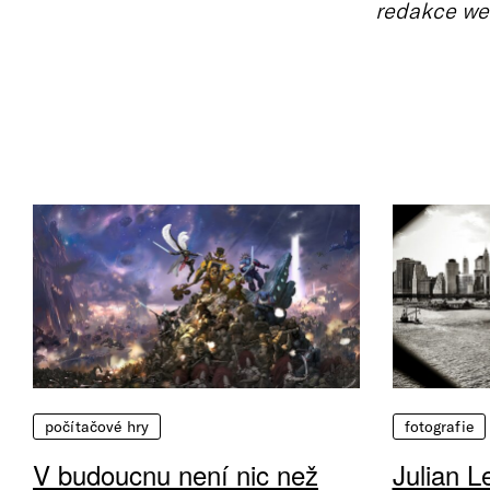
redakce we
počítačové hry
fotografie
V budoucnu není nic než
Julian L