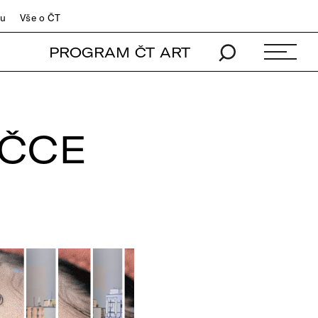
du
Vše o ČT
PROGRAM ČT ART
IČCE