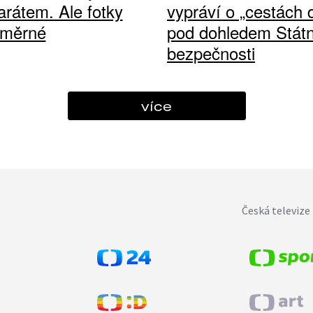
arátem. Ale fotky
vypráví o „cestách
ůměrné
pod dohledem Státn
bezpečnosti
více
Česká televize 