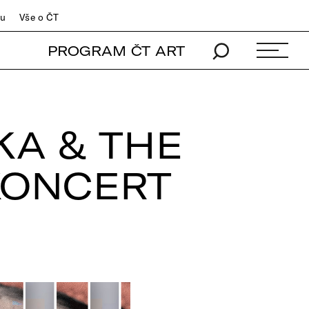
du
Vše o ČT
PROGRAM ČT ART
KA & THE
KONCERT