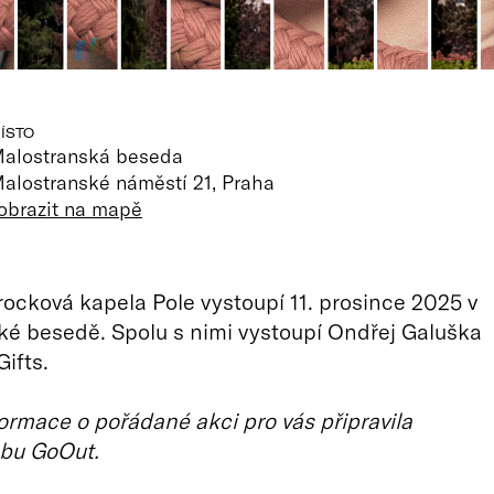
ÍSTO
alostranská beseda
alostranské náměstí 21, Praha
obrazit na mapě
rocková kapela Pole vystoupí 11. prosince 2025 v
é besedě. Spolu s nimi vystoupí Ondřej Galuška
ifts.
ormace o pořádané akci pro vás připravila
bu GoOut.