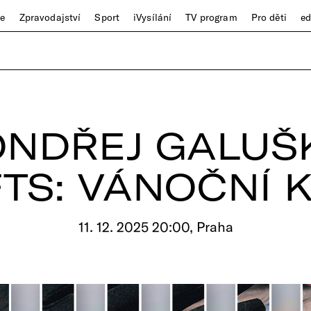
ze
Zpravodajství
Sport
iVysílání
TV program
Pro děti
e
ONDŘEJ GALUŠ
FTS: VÁNOČNÍ 
11. 12. 2025 20:00, Praha