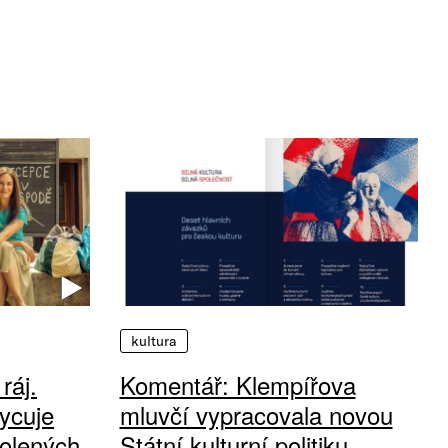
kultura
ráj.
Komentář: Klempířova
ycuje
mluvčí vypracovala novou
olených
Státní kulturní politiku.