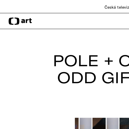
Česká televi
POLE + 
ODD GI