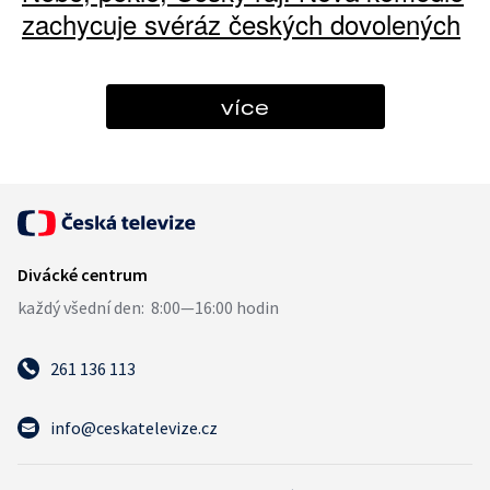
zachycuje svéráz českých dovolených
více
261 136 113
info@ceskatelevize.cz