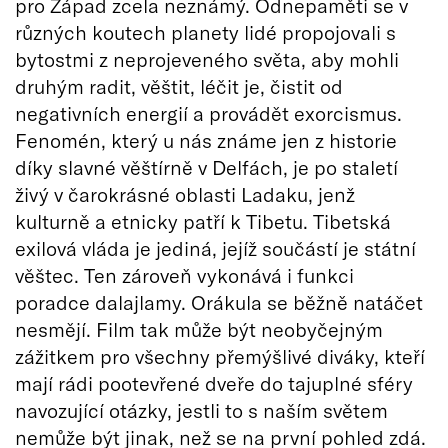
pro Západ zcela neznámý. Odnepaměti se v
různých koutech planety lidé propojovali s
bytostmi z neprojeveného světa, aby mohli
druhým radit, věštit, léčit je, čistit od
negativních energií a provádět exorcismus.
Fenomén, který u nás známe jen z historie
díky slavné věštírně v Delfách, je po staletí
živý v čarokrásné oblasti Ladaku, jenž
kulturně a etnicky patří k Tibetu. Tibetská
exilová vláda je jediná, jejíž součástí je státní
věštec. Ten zároveň vykonává i funkci
poradce dalajlamy. Orákula se běžně natáčet
nesmějí. Film tak může být neobyčejným
zážitkem pro všechny přemýšlivé diváky, kteří
mají rádi pootevřené dveře do tajuplné sféry
navozující otázky, jestli to s naším světem
nemůže být jinak, než se na první pohled zdá.