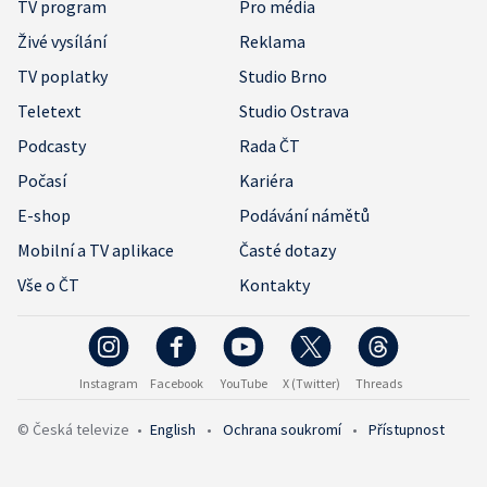
TV program
Pro média
Živé vysílání
Reklama
TV poplatky
Studio Brno
Teletext
Studio Ostrava
Podcasty
Rada ČT
Počasí
Kariéra
E-shop
Podávání námětů
Mobilní a TV aplikace
Časté dotazy
Vše o ČT
Kontakty
Instagram
Facebook
YouTube
X (Twitter)
Threads
© Česká televize
•
English
•
Ochrana soukromí
•
Přístupnost