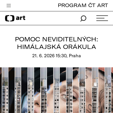
PROGRAM ČT ART
Česká televize
Zpravodajství
Sport
POMOC NEVIDITELNÝCH:
iVysílání
HIMÁLAJSKÁ ORÁKULA
TV program
21. 6. 2026 15:30, Praha
Pro děti
edu
Vše o ČT