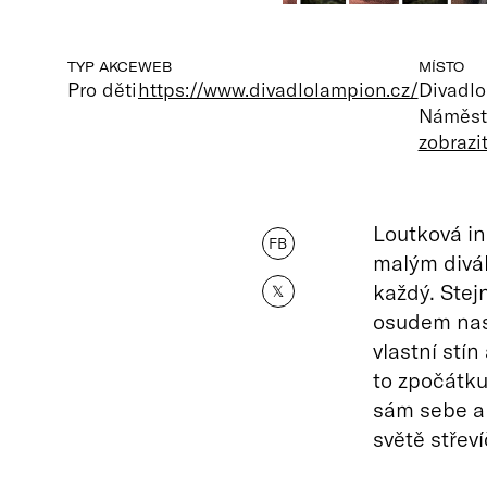
TYP AKCE
WEB
MÍSTO
Pro děti
https://www.divadlolampion.cz/
Divadl
Náměstí
zobrazi
Loutková i
FB
malým divák
každý. Stej
𝕏
osudem nast
vlastní stí
to zpočátku
sám sebe a 
světě střev