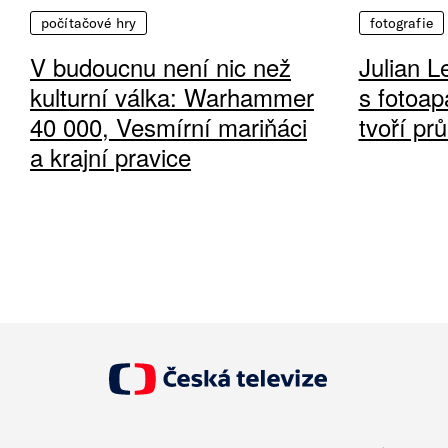
počítačové hry
fotografie
V budoucnu není nic než
Julian L
kulturní válka: Warhammer
s fotoap
40 000, Vesmírní mariňáci
tvoří pr
a krajní pravice