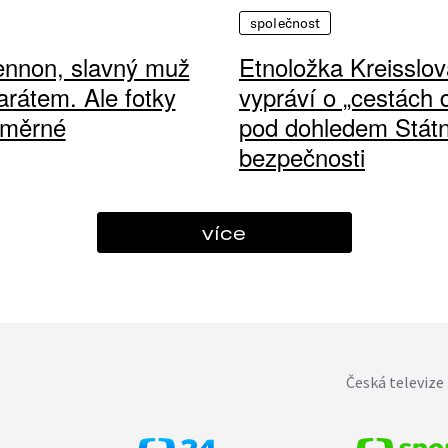
společnost
ennon, slavný muž
Etnoložka Kreisslov
arátem. Ale fotky
vypráví o „cestách
ůměrné
pod dohledem Státn
bezpečnosti
více
Česká televize 