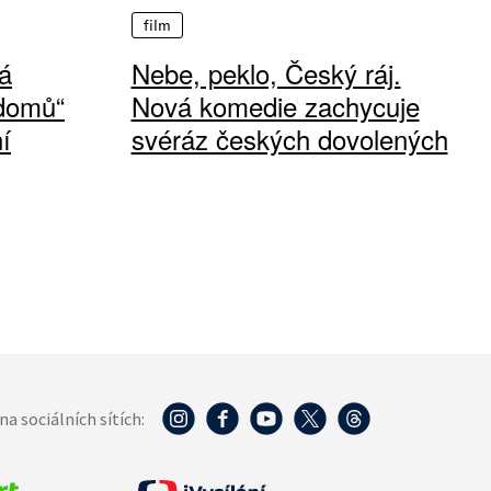
film
á
Nebe, peklo, Český ráj.
 domů“
Nová komedie zachycuje
í
svéráz českých dovolených
na sociálních sítích: