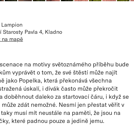
o Lampion
 Starosty Pavla 4, Kladno
t na mapě
nscenace na motivy světoznámého příběhu bude
ům vyprávět o tom, že své štěstí může najít
ně jako Popelka, která překonává všechna
ražená úskalí, i divák často může překročit
n a doběhnout daleko za startovací čáru, i když se
 může zdát nemožné. Nesmí jen přestat věřit v
taky musí mít neustále na paměti, že jsou na
íčky, které padnou pouze a jedině jemu.