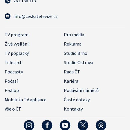
261 136 113
info@ceskatelevize.cz
TV program
Pro média
Živé vysílání
Reklama
TV poplatky
Studio Brno
Teletext
Studio Ostrava
Podcasty
Rada ČT
Počasí
Kariéra
E-shop
Podávání námětů
Mobilní a TV aplikace
Časté dotazy
Vše o ČT
Kontakty