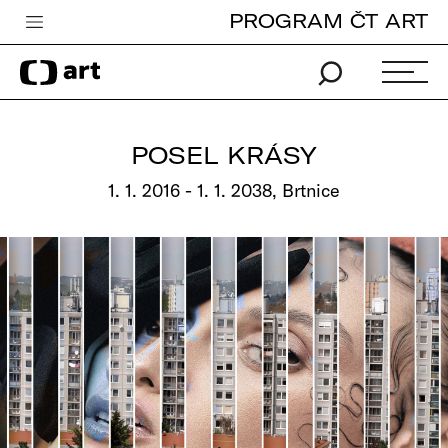
PROGRAM ČT ART
Česká televize
Zpravodajství
Sport
POSEL KRÁSY
iVysílání
1. 1. 2016 - 1. 1. 2038, Brtnice
TV program
Pro děti
edu
Vše o ČT