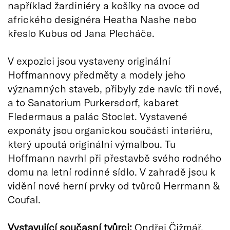
například žardiniéry a košíky na ovoce od
afrického designéra Heatha Nashe nebo
křeslo Kubus od Jana Plecháče.
V expozici jsou vystaveny originální
Hoffmannovy předměty a modely jeho
významných staveb, přibyly zde navíc tři nové,
a to Sanatorium Purkersdorf, kabaret
Fledermaus a palác Stoclet. Vystavené
exponáty jsou organickou součástí interiéru,
který upoutá originální výmalbou. Tu
Hoffmann navrhl při přestavbě svého rodného
domu na letní rodinné sídlo. V zahradě jsou k
vidění nové herní prvky od tvůrců Herrmann &
Coufal.
Vystavující současní tvůrci:
Ondřej Čižmář,