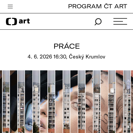
PROGRAM ČT ART
Česká televize
Zpravodajství
Sport
PRÁCE
iVysílání
4. 6. 2026 16:30, Český Krumlov
TV program
Pro děti
edu
Vše o ČT