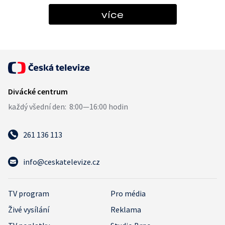
více
261 136 113
info@ceskatelevize.cz
TV program
Pro média
Živé vysílání
Reklama