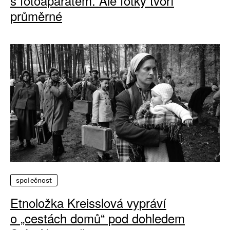
s fotoaparátem. Ale fotky tvoří
průměrné
společnost
Etnoložka Kreisslová vypráví
o „cestách domů“ pod dohledem