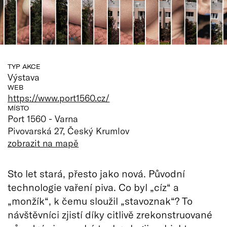
TYP AKCE
Výstava
WEB
https://www.port1560.cz/
MÍSTO
Port 1560 - Varna
Pivovarská 27, Český Krumlov
zobrazit na mapě
Sto let stará, přesto jako nová. Původní
technologie vaření piva. Co byl „cíz“ a
„monžík“, k čemu sloužil „stavoznak“? To
návštěvníci zjistí díky citlivě zrekonstruované