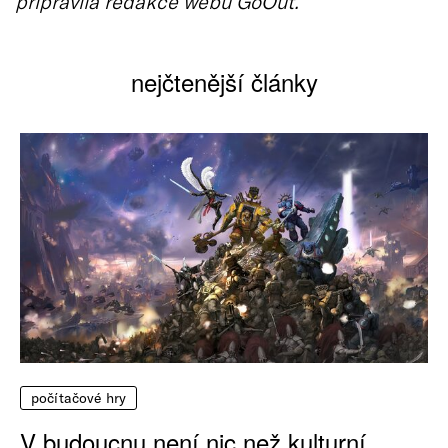
připravila redakce webu GoOut.
nejčtenější články
počítačové hry
V budoucnu není nic než kulturní