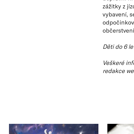
zážitky z j
vybavení, se
odpočinkov
občerstvení
Děti do 6 l
Veškeré inf
redakce we