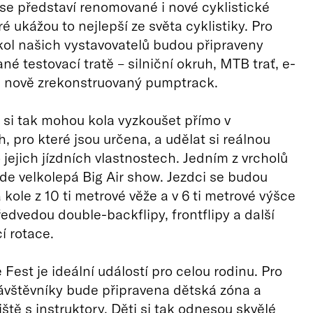
se představí renomované i nové cyklistické
é ukážou to nejlepší ze světa cyklistiky. Pro
kol našich vystavovatelů budou připraveny
né testovací tratě – silniční okruh, MTB trať, e-
a nově zrekonstruovaný pumptrack.
 si tak mohou kola vyzkoušet přímo v
 pro které jsou určena, a udělat si reálnou
 jejich jízdních vlastnostech. Jedním z vrcholů
ude velkolepá Big Air show. Jezdci se budou
 kole z 10 ti metrové věže a v 6 ti metrové výšce
edvedou double-backflipy, frontflipy a další
 rotace.
Fest je ideální událostí pro celou rodinu. Pro
vštěvníky bude připravena dětská zóna a
ště s instruktory. Děti si tak odnesou skvělé