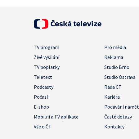
TV program
Pro média
Živé vysílání
Reklama
TV poplatky
Studio Brno
Teletext
Studio Ostrava
Podcasty
Rada ČT
Počasí
Kariéra
E-shop
Podávání námě
Mobilní a TV aplikace
Časté dotazy
Vše o ČT
Kontakty