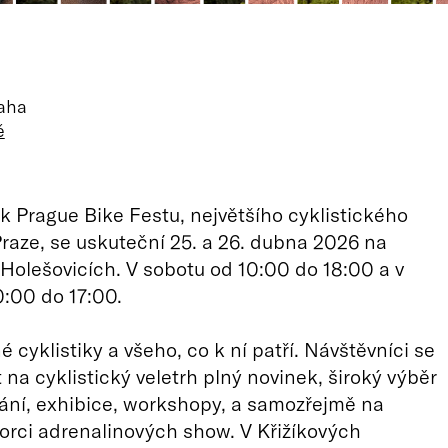
a
raha
ě
ík Prague Bike Festu, největšího cyklistického
 Praze, se uskuteční 25. a 26. dubna 2026 na
v Holešovicích. V sobotu od 10:00 do 18:00 a v
0:00 do 17:00.
 cyklistiky a všeho, co k ní patří. Návštěvníci se
 na cyklistický veletrh plný novinek, široký výběr
vání, exhibice, workshopy, a samozřejmě na
rci adrenalinových show. V Křižíkových