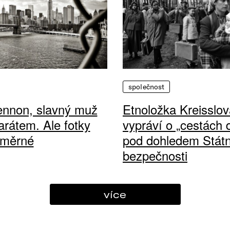
společnost
ennon, slavný muž
Etnoložka Kreisslov
arátem. Ale fotky
vypráví o „cestách
ůměrné
pod dohledem Státn
bezpečnosti
více