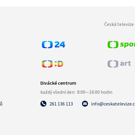
Česká televize 
tů
261 136 113
info@ceskatelevize.