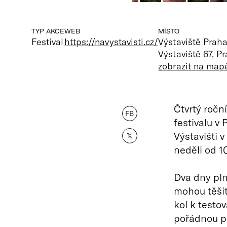
TYP AKCE
WEB
MÍSTO
Festival
https://navystavisti.cz/
Výstaviště Prah
Výstaviště 67, P
zobrazit na map
Čtvrtý ročn
FB
festivalu v
Výstavišti 
𝕏
neděli od 1
Dva dny plné
mohou těšit
kol k testo
pořádnou po