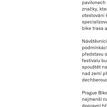
pavilonech 
značky, kter
otestování 
specializova
bike trasa 
Návštěvníci
podmínkách,
představu o
festivalu b
spouštět na
nad zemí př
dechberoucí
Prague Bike 
nejmenší ná
dopravní hři