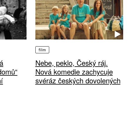
film
á
Nebe, peklo, Český ráj.
 domů“
Nová komedie zachycuje
í
svéráz českých dovolených