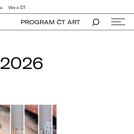
du
Vše o ČT
PROGRAM ČT ART
 2026