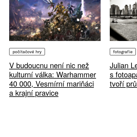
počítačové hry
fotografie
V budoucnu není nic než
Julian L
kulturní válka: Warhammer
s fotoap
40 000, Vesmírní mariňáci
tvoří pr
a krajní pravice