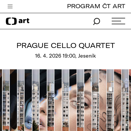
PROGRAM ČT ART
Česká televize
Zpravodajství
Sport
PRAGUE CELLO QUARTET
iVysílání
16. 4. 2026 19:00, Jeseník
TV program
Pro děti
edu
Vše o ČT