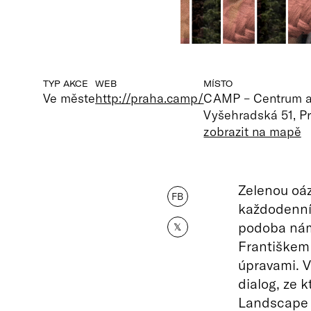
TYP AKCE
WEB
MÍSTO
Ve měste
http://praha.camp/
CAMP – Centrum ar
Vyšehradská 51, P
zobrazit na mapě
Zelenou oáz
FB
každodenní
podoba námě
𝕏
Františkem
úpravami. V
dialog, ze 
Landscape A