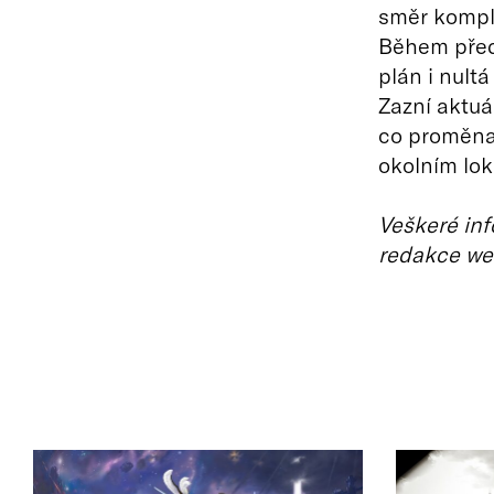
směr komple
Během před
plán i nult
Zazní aktuá
co proměna
okolním lok
Veškeré inf
redakce we