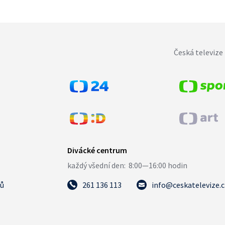
Česká televize 
tů
261 136 113
info@ceskatelevize.