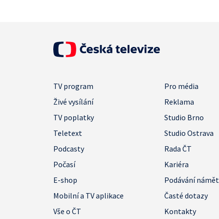
TV program
Pro média
Živé vysílání
Reklama
TV poplatky
Studio Brno
Teletext
Studio Ostrava
Podcasty
Rada ČT
Počasí
Kariéra
E-shop
Podávání námě
Mobilní a TV aplikace
Časté dotazy
Vše o ČT
Kontakty