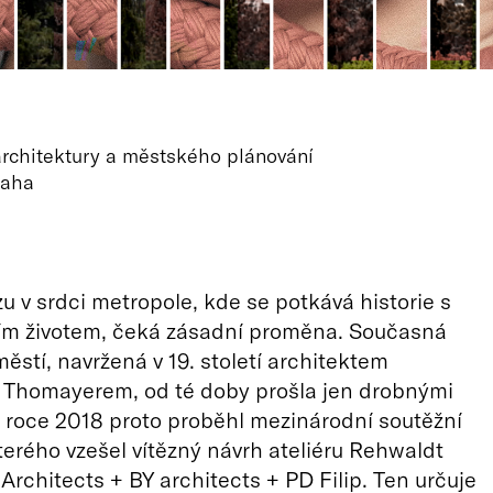
chitektury a městského plánování
raha
u v srdci metropole, kde se potkává historie s
m životem, čeká zásadní proměna. Současná
stí, navržená v 19. století architektem
 Thomayerem, od té doby prošla jen drobnými
 roce 2018 proto proběhl mezinárodní soutěžní
kterého vzešel vítězný návrh ateliéru Rehwaldt
rchitects + BY architects + PD Filip. Ten určuje