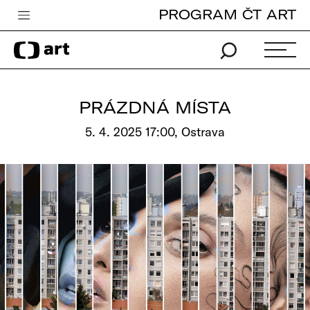
PROGRAM ČT ART
Česká televize
Zpravodajství
Sport
PRÁZDNÁ MÍSTA
iVysílání
5. 4. 2025 17:00, Ostrava
TV program
Pro děti
edu
Vše o ČT