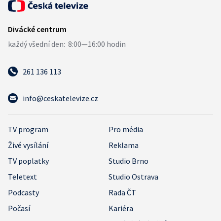
261 136 113
info@ceskatelevize.cz
TV program
Pro média
Živé vysílání
Reklama
TV poplatky
Studio Brno
Teletext
Studio Ostrava
Podcasty
Rada ČT
Počasí
Kariéra