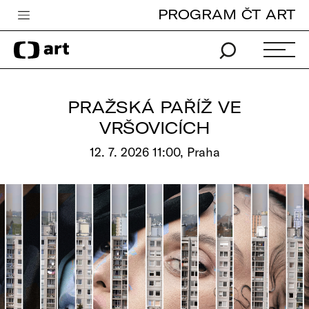
PROGRAM ČT ART
Česká televize
Zpravodajství
Sport
PRAŽSKÁ PAŘÍŽ VE
iVysílání
VRŠOVICÍCH
TV program
12. 7. 2026 11:00, Praha
Pro děti
edu
Vše o ČT