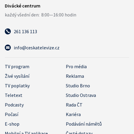
261 136 113
info@ceskatelevize.cz
TV program
Pro média
Živé vysílání
Reklama
TV poplatky
Studio Brno
Teletext
Studio Ostrava
Podcasty
Rada ČT
Počasí
Kariéra
E-shop
Podávání námětů
Mobilní a TV aplikace
Časté dotazy