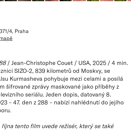
 371/4, Praha
 mapě
288
/ Jean-Christophe Couet / USA, 2025 / 4 min.
ěznici SIZO-2, 839 kilometrů od Moskvy, se
lsu Kurmasheva pohybuje mezi celami a posílá
m šifrované zprávy maskované jako příběhy z
elevizního seriálu. Jeden dopis, datovaný 8.
23 – 47. den z 288 – nabízí nahlédnutí do jejího
oru.
 října tento film uvede režisér, který se také