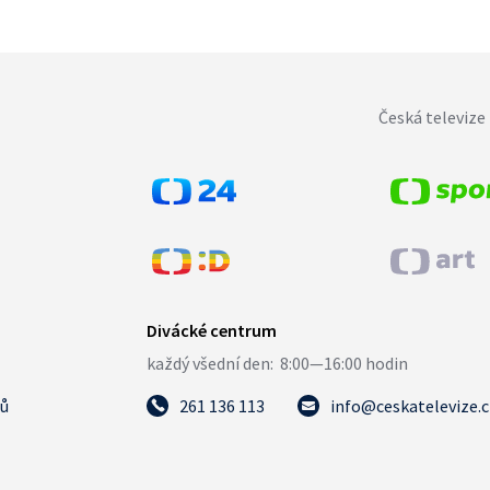
Česká televize 
tů
261 136 113
info@ceskatelevize.