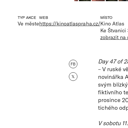
TYP AKCE
WEB
MÍSTO
Ve měste
https://kinoatlaspraha.cz/
Kino Atlas
Ke Štvanici
zobrazit na
Day 47 of 
FB
– V ruské v
novinářka A
𝕏
svým blízký
fiktivního t
prosince 20
tichého odp
V sobotu 11.