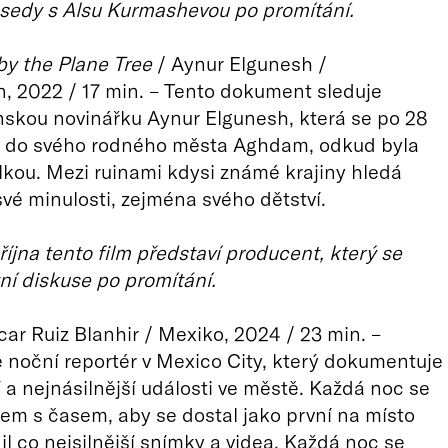
sedy s Alsu Kurmashevou po promítání.
y the Plane Tree
/ Aynur Elgunesh /
, 2022 / 17 min. – Tento dokument sleduje
skou novinářku Aynur Elgunesh, která se po 28
cí do svého rodného města Aghdam, odkud byla
kou. Mezi ruinami kdysi známé krajiny hledá
vé minulosti, zejména svého dětství.
října tento film představí producent, který se
ní diskuse po promítání.
ar Ruiz Blanhir / Mexiko, 2024 / 23 min. –
e noční reportér v Mexico City, který dokumentuje
 a nejnásilnější události ve městě. Každá noc se
em s časem, aby se dostal jako první na místo
dil co nejsilnější snímky a videa. Každá noc se