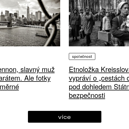
společnost
ennon, slavný muž
Etnoložka Kreisslov
arátem. Ale fotky
vypráví o „cestách
ůměrné
pod dohledem Státn
bezpečnosti
více