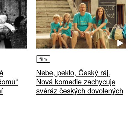
film
á
Nebe, peklo, Český ráj.
 domů“
Nová komedie zachycuje
í
svéráz českých dovolených