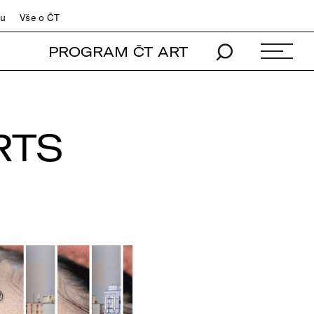
du
Vše o ČT
PROGRAM ČT ART
RTS