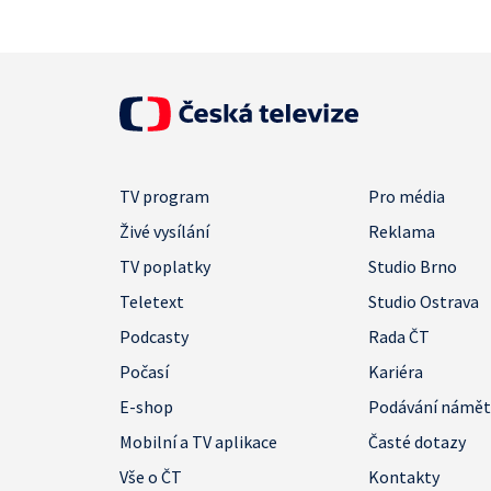
TV program
Pro média
Živé vysílání
Reklama
TV poplatky
Studio Brno
Teletext
Studio Ostrava
Podcasty
Rada ČT
Počasí
Kariéra
E-shop
Podávání námě
Mobilní a TV aplikace
Časté dotazy
Vše o ČT
Kontakty