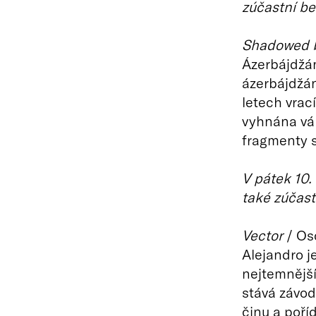
zúčastní be
Shadowed b
Ázerbájdžán
ázerbájdžán
letech vra
vyhnána vál
fragmenty s
V pátek 10. 
také zúčast
Vector
/ Osc
Alejandro j
nejtemnější
stává závod
činu a poří