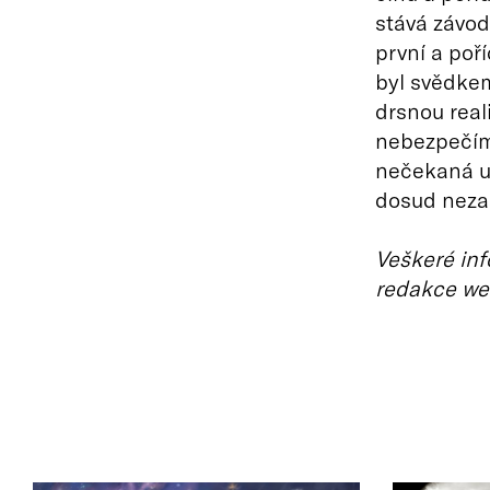
stává závod
první a poří
byl svědkem
drsnou real
nebezpečím
nečekaná u
dosud neza
Veškeré inf
redakce we