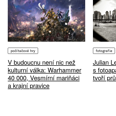
počítačové hry
fotografie
V budoucnu není nic než
Julian L
kulturní válka: Warhammer
s fotoap
40 000, Vesmírní mariňáci
tvoří pr
a krajní pravice