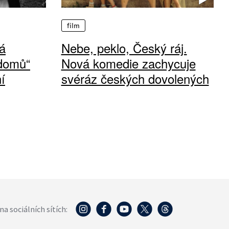
film
á
Nebe, peklo, Český ráj.
 domů“
Nová komedie zachycuje
í
svéráz českých dovolených
na sociálních sítích: