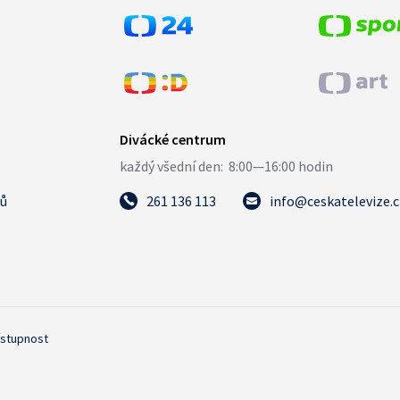
tů
261 136 113
info@ceskatelevize.
ístupnost