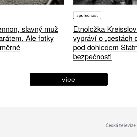
společnost
ennon, slavný muž
Etnoložka Kreisslov
arátem. Ale fotky
vypráví o „cestách
ůměrné
pod dohledem Státn
bezpečnosti
více
Česká televize 