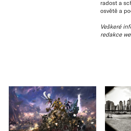
radost a sc
osvětě a po
Veškeré inf
redakce we