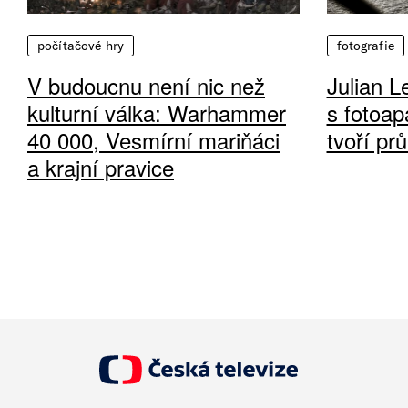
počítačové hry
fotografie
V budoucnu není nic než
Julian L
kulturní válka: Warhammer
s fotoap
40 000, Vesmírní mariňáci
tvoří pr
a krajní pravice