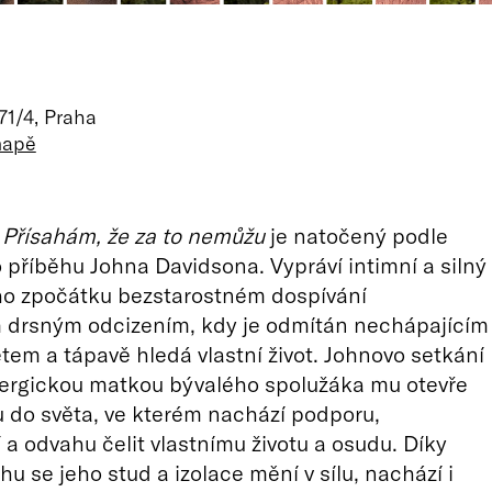
71/4, Praha
mapě
m
Přísahám, že za to nemůžu
je natočený podle
příběhu Johna Davidsona. Vypráví intimní a silný
ho zpočátku bezstarostném dospívání
drsným odcizením, kdy je odmítán nechápajícím
tem a tápavě hledá vlastní život. Johnovo setkání
nergickou matkou bývalého spolužáka mu otevře
 do světa, ve kterém nachází podporu,
a odvahu čelit vlastnímu životu a osudu. Díky
u se jeho stud a izolace mění v sílu, nachází i