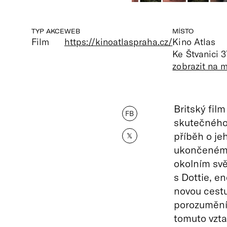
TYP AKCE
WEB
MÍSTO
Film
https://kinoatlaspraha.cz/
Kino Atlas
Ke Štvanici 3
zobrazit na 
Britský fil
FB
skutečného 
příběh o je
𝕏
ukončeném 
okolním svě
s Dottie, e
novou cestu
porozumění 
tomuto vztah