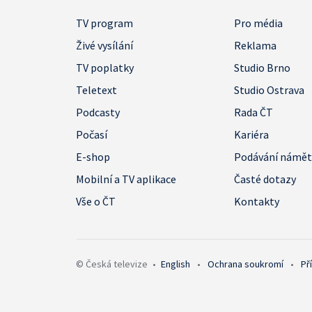
TV program
Pro média
Živé vysílání
Reklama
TV poplatky
Studio Brno
Teletext
Studio Ostrava
Podcasty
Rada ČT
Počasí
Kariéra
E-shop
Podávání námě
Mobilní a TV aplikace
Časté dotazy
Vše o ČT
Kontakty
© Česká televize
•
English
•
Ochrana soukromí
•
Př