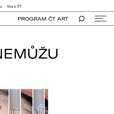
du
Vše o ČT
PROGRAM ČT ART
 NEMŮŽU