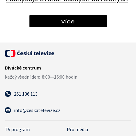
více
261 136 113
info@ceskatelevize.cz
TV program
Pro média