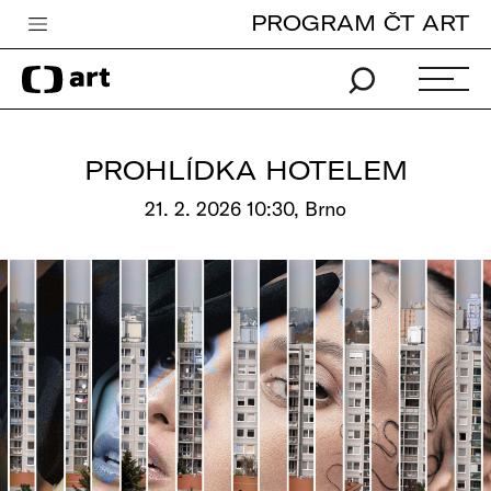
PROGRAM ČT ART
Česká televize
Zpravodajství
Sport
PROHLÍDKA HOTELEM
iVysílání
21. 2. 2026 10:30, Brno
TV program
Pro děti
edu
Vše o ČT