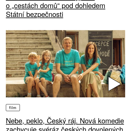
o „cestách domů“ pod dohledem
Státní bezpečnosti
film
Nebe, peklo, Český ráj. Nová komedie
zachycuje svéráz českých dovolených