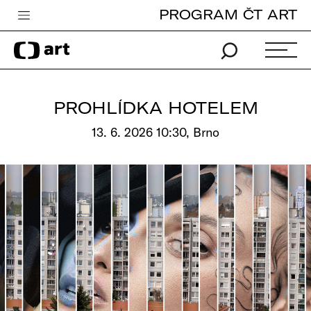
PROGRAM ČT ART
Česká televize
Zpravodajství
Sport
PROHLÍDKA HOTELEM
iVysílání
13. 6. 2026 10:30, Brno
TV program
Pro děti
edu
Vše o ČT