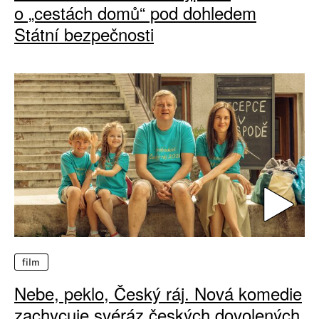
o „cestách domů“ pod dohledem
Státní bezpečnosti
film
Nebe, peklo, Český ráj. Nová komedie
zachycuje svéráz českých dovolených