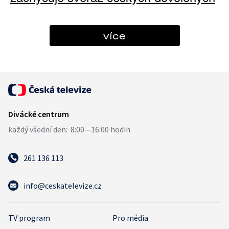
více
261 136 113
info@ceskatelevize.cz
TV program
Pro média