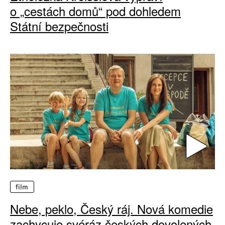
o „cestách domů“ pod dohledem
Státní bezpečnosti
film
Nebe, peklo, Český ráj. Nová komedie
zachycuje svéráz českých dovolených