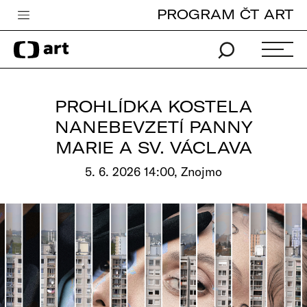
PROGRAM ČT ART
Česká televize
Zpravodajství
Sport
PROHLÍDKA KOSTELA
iVysílání
NANEBEVZETÍ PANNY
MARIE A SV. VÁCLAVA
TV program
5. 6. 2026 14:00, Znojmo
Pro děti
edu
Vše o ČT