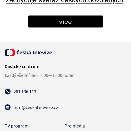
více
261 136 113
info@ceskatelevize.cz
TV program
Pro média