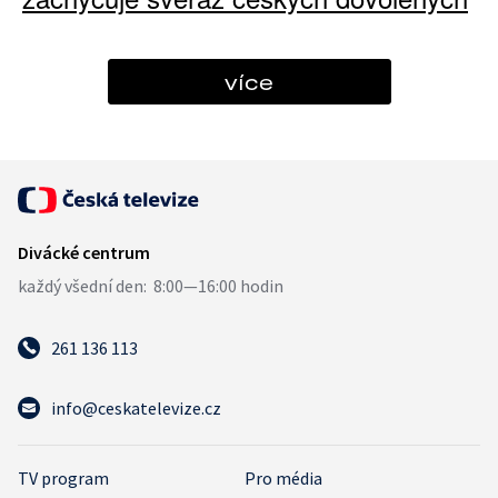
více
261 136 113
info@ceskatelevize.cz
TV program
Pro média