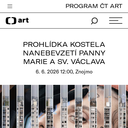
PROGRAM ČT ART
Česká televize
Zpravodajství
Sport
PROHLÍDKA KOSTELA
iVysílání
NANEBEVZETÍ PANNY
MARIE A SV. VÁCLAVA
TV program
6. 6. 2026 12:00, Znojmo
Pro děti
edu
Vše o ČT