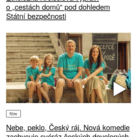
o „cestách domů“ pod dohledem
Státní bezpečnosti
film
Nebe, peklo, Český ráj. Nová komedie
zachycuje svéráz českých dovolených