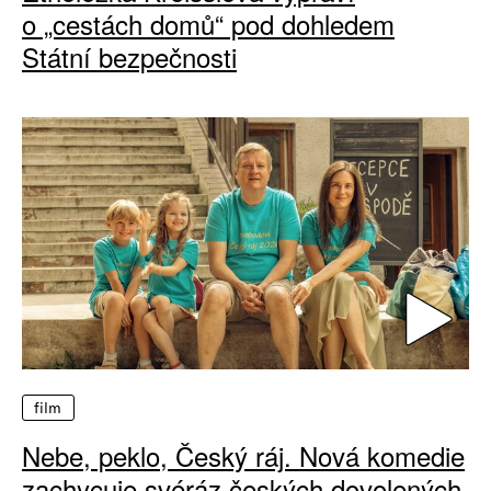
o „cestách domů“ pod dohledem
Státní bezpečnosti
film
Nebe, peklo, Český ráj. Nová komedie
zachycuje svéráz českých dovolených