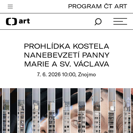
PROGRAM ČT ART
Česká televize
Zpravodajství
Sport
PROHLÍDKA KOSTELA
iVysílání
NANEBEVZETÍ PANNY
MARIE A SV. VÁCLAVA
TV program
7. 6. 2026 10:00, Znojmo
Pro děti
edu
Vše o ČT