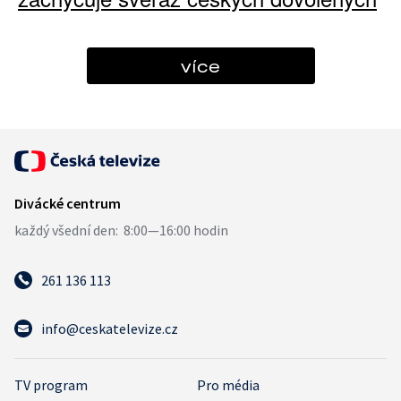
více
261 136 113
info@ceskatelevize.cz
TV program
Pro média