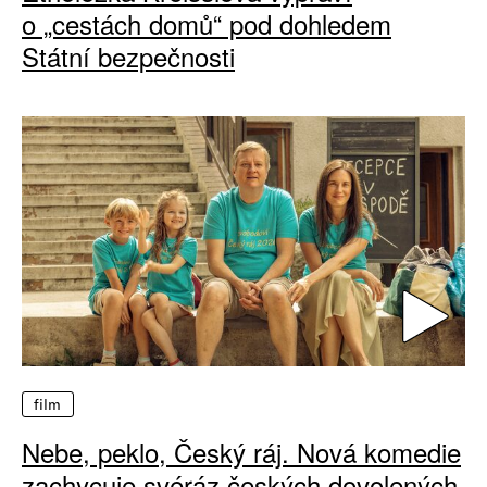
o „cestách domů“ pod dohledem
Státní bezpečnosti
film
Nebe, peklo, Český ráj. Nová komedie
zachycuje svéráz českých dovolených