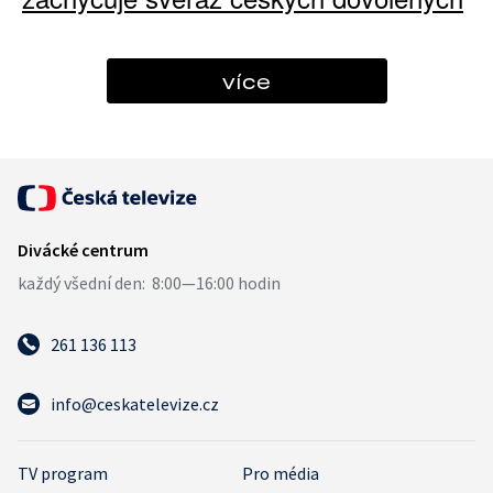
více
261 136 113
info@ceskatelevize.cz
TV program
Pro média