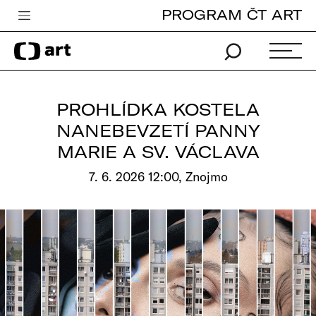
PROGRAM ČT ART
Česká televize
Zpravodajství
Sport
PROHLÍDKA KOSTELA
iVysílání
NANEBEVZETÍ PANNY
MARIE A SV. VÁCLAVA
TV program
7. 6. 2026 12:00, Znojmo
Pro děti
edu
Vše o ČT