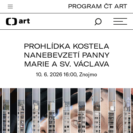
PROGRAM ČT ART
Česká televize
Zpravodajství
Sport
PROHLÍDKA KOSTELA
iVysílání
NANEBEVZETÍ PANNY
MARIE A SV. VÁCLAVA
TV program
10. 6. 2026 16:00, Znojmo
Pro děti
edu
Vše o ČT