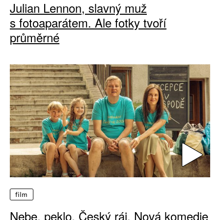
Julian Lennon, slavný muž
s fotoaparátem. Ale fotky tvoří
průměrné
film
Nebe, peklo, Český ráj. Nová komedie