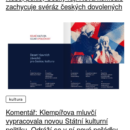
zachycuje svéráz českých dovolených
kultura
Komentář: Klempířova mluvčí
vypracovala novou Státní kulturní
politiku. Odráží se v ní nové pořádky