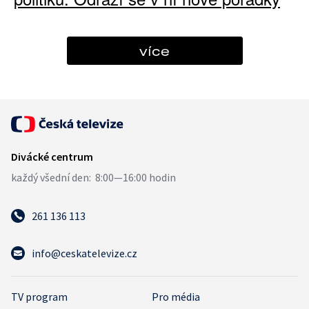
více
261 136 113
info@ceskatelevize.cz
TV program
Pro média