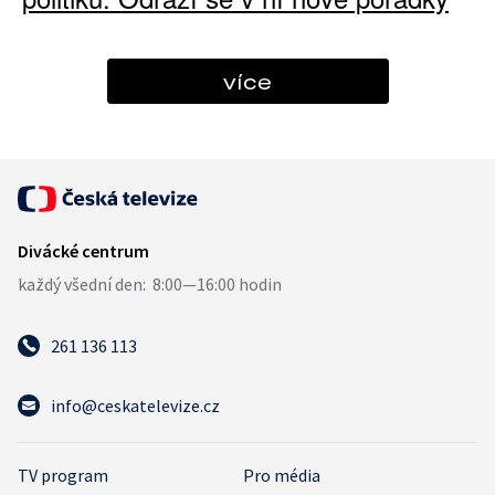
více
261 136 113
info@ceskatelevize.cz
TV program
Pro média