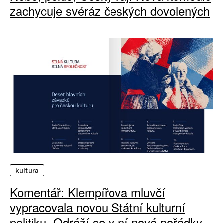
zachycuje svéráz českých dovolených
kultura
Komentář: Klempířova mluvčí
vypracovala novou Státní kulturní
politiku. Odráží se v ní nové pořádky