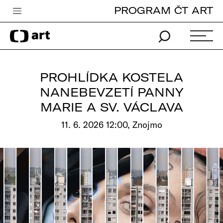
PROGRAM ČT ART
Česká televize
Zpravodajství
Sport
PROHLÍDKA KOSTELA
iVysílání
NANEBEVZETÍ PANNY
MARIE A SV. VÁCLAVA
TV program
11. 6. 2026 12:00, Znojmo
Pro děti
edu
Vše o ČT