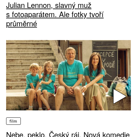
Julian Lennon, slavný muž
s fotoaparátem. Ale fotky tvoří
průměrné
film
Nebe, peklo, Český ráj. Nová komedie