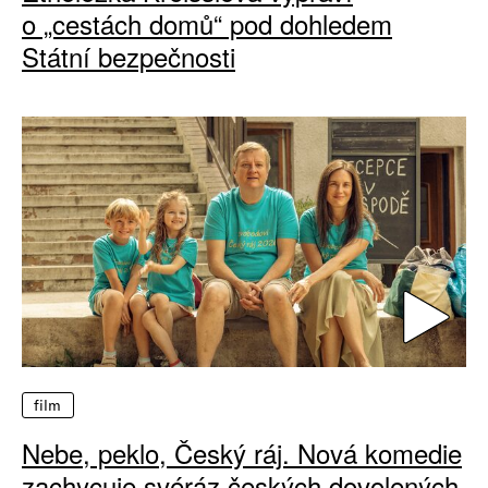
o „cestách domů“ pod dohledem
Státní bezpečnosti
film
Nebe, peklo, Český ráj. Nová komedie
zachycuje svéráz českých dovolených