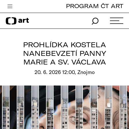
PROGRAM ČT ART
Česká televize
Zpravodajství
Sport
PROHLÍDKA KOSTELA
iVysílání
NANEBEVZETÍ PANNY
MARIE A SV. VÁCLAVA
TV program
20. 6. 2026 12:00, Znojmo
Pro děti
edu
Vše o ČT