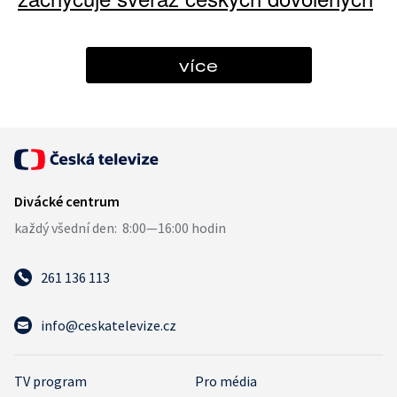
více
261 136 113
info@ceskatelevize.cz
TV program
Pro média