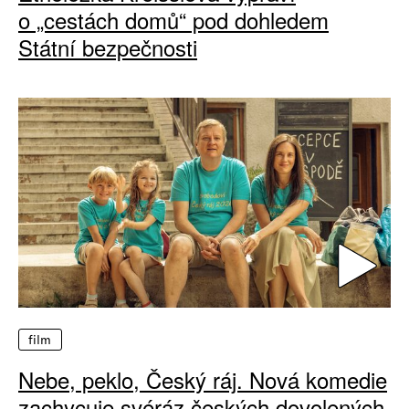
o „cestách domů“ pod dohledem
Státní bezpečnosti
film
Nebe, peklo, Český ráj. Nová komedie
zachycuje svéráz českých dovolených