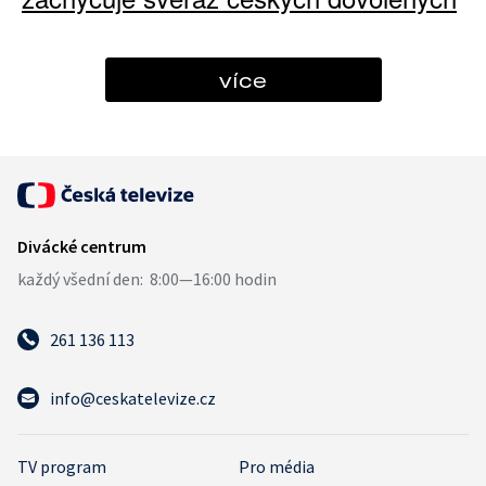
více
261 136 113
info@ceskatelevize.cz
TV program
Pro média