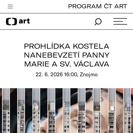
PROGRAM ČT ART
Česká televize
Zpravodajství
Sport
PROHLÍDKA KOSTELA
iVysílání
NANEBEVZETÍ PANNY
MARIE A SV. VÁCLAVA
TV program
22. 6. 2026 16:00, Znojmo
Pro děti
edu
Vše o ČT