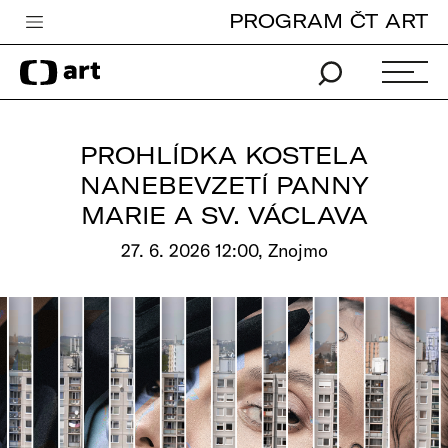
PROGRAM ČT ART
Česká televize
Zpravodajství
Sport
PROHLÍDKA KOSTELA
iVysílání
NANEBEVZETÍ PANNY
MARIE A SV. VÁCLAVA
TV program
27. 6. 2026 12:00, Znojmo
Pro děti
edu
Vše o ČT