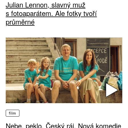
Julian Lennon, slavný muž
s fotoaparátem. Ale fotky tvoří
průměrné
film
Nebe, peklo, Český ráj. Nová komedie