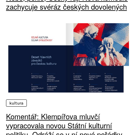
zachycuje svéráz českých dovolených
kultura
Komentář: Klempířova mluvčí
vypracovala novou Státní kulturní
politiku. Odráží se v ní nové pořádky