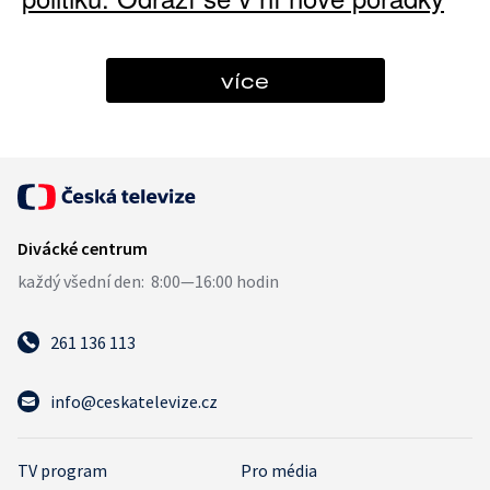
více
261 136 113
info@ceskatelevize.cz
TV program
Pro média