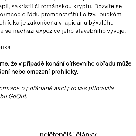
pli, sakristii či románskou kryptu. Dozvíte se
formace o řádu premonstrátů i o tzv. louckém
rohlídka je zakončena v lapidáriu bývalého
de se nachází expozice jeho stavebního vývoje.
ouka
me, že v případě konání církevního obřadu může
ušení nebo omezení prohlídky.
ormace o pořádané akci pro vás připravila
bu GoOut.
nejčtenější články