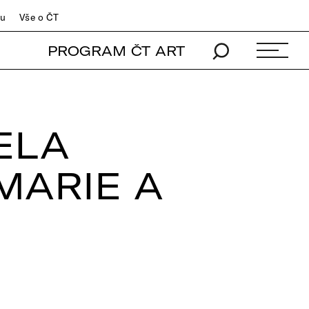
du
Vše o ČT
PROGRAM ČT ART
ELA
MARIE A