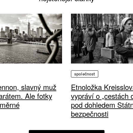
společnost
ennon, slavný muž
Etnoložka Kreisslov
arátem. Ale fotky
vypráví o „cestách
ůměrné
pod dohledem Státn
bezpečnosti