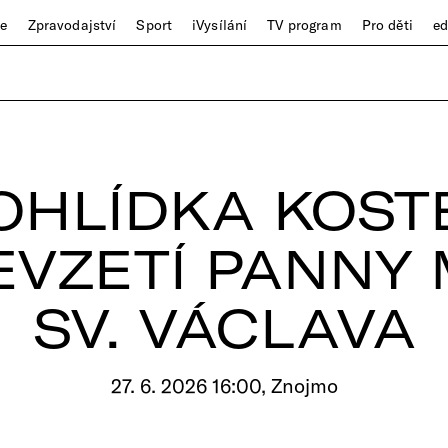
ze
Zpravodajství
Sport
iVysílání
TV program
Pro děti
e
OHLÍDKA KOST
VZETÍ PANNY 
SV. VÁCLAVA
27. 6. 2026 16:00, Znojmo