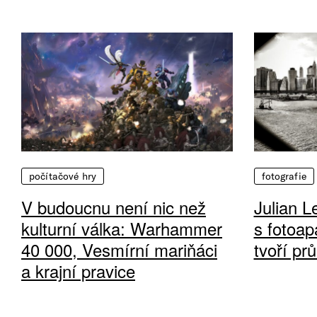
počítačové hry
fotografie
V budoucnu není nic než
Julian L
kulturní válka: Warhammer
s fotoap
40 000, Vesmírní mariňáci
tvoří pr
a krajní pravice