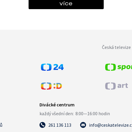
více
Česká televize 
tů
261 136 113
info@ceskatelevize.