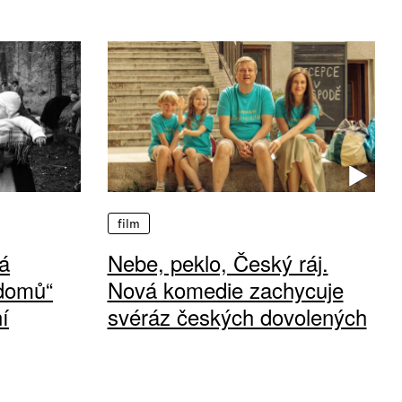
film
á
Nebe, peklo, Český ráj.
 domů“
Nová komedie zachycuje
í
svéráz českých dovolených