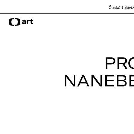
Česká televi
PR
NANEBE