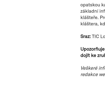
opatskou ka
základní in
klášteře. P
kláštera, k
Sraz:
TIC L
Upozorňuje
dojít ke zr
Veškeré inf
redakce we