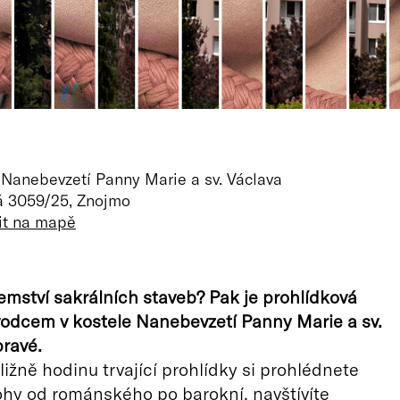
 Nanebevzetí Panny Marie a sv. Václava
 3059/25, Znojmo
it na mapě
jemství sakrálních staveb? Pak je prohlídková
vodcem v kostele Nanebevzetí Panny Marie a sv.
pravé.
ižně hodinu trvající prohlídky si prohlédnete
ohy od románského po barokní, navštívíte