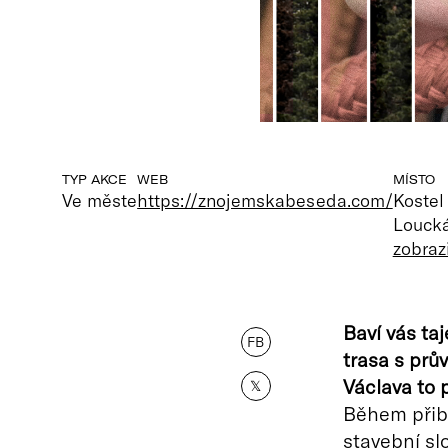
TYP AKCE
WEB
MÍSTO
Ve měste
https://znojemskabeseda.com/
Kostel
Loucká
zobraz
Baví vás ta
FB
trasa s prů
Václava to 
𝕏
Během přibl
stavební sl