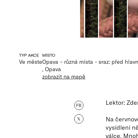
TYP AKCE
MÍSTO
Ve měste
Opava – různá místa - sraz: před hlav
, Opava
zobrazit na mapě
Lektor: Zde
FB
Na červnové
𝕏
vysídlení 
válce. Mno