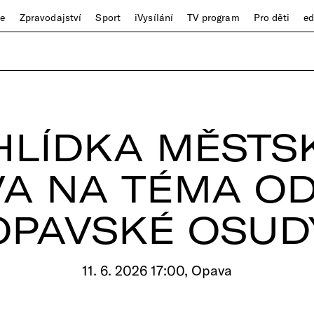
ze
Zpravodajství
Sport
iVysílání
TV program
Pro děti
e
HLÍDKA MĚSTS
VA NA TÉMA O
OPAVSKÉ OSUD
11. 6. 2026 17:00, Opava