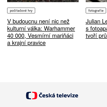
počítačové hry
fotografie
V budoucnu není nic než
Julian L
kulturní válka: Warhammer
s fotoap
40 000, Vesmírní mariňáci
tvoří pr
a krajní pravice