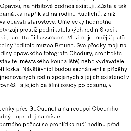
Opavou, na hřbitově dodnes existují. Zůstala tak
amátka například na rodinu Kudlichů, z níž
va opavští starostové. Umělecky hodnotné
tvrzují prestiž podnikatelských rodin Skasik,
sil, Janotta či Lassmann. Mezi nejcennější patří
diny ředitele muzea Brauna. Své předky mají na
rodiny opavského fotografa Chodury, architekta
stavitel městského koupaliště) nebo vydavatele
iliczka. Návštěvníci budou seznámeni s příběhy
 jmenovaných rodin spojených s jejich existencí v
rovněž i s jejich dalšími osudy po odsunu, v
penky přes GoOut.net a na recepci Obecního
dný doprodej na místě.
patného počasí se prohlídka ruší hodinu před