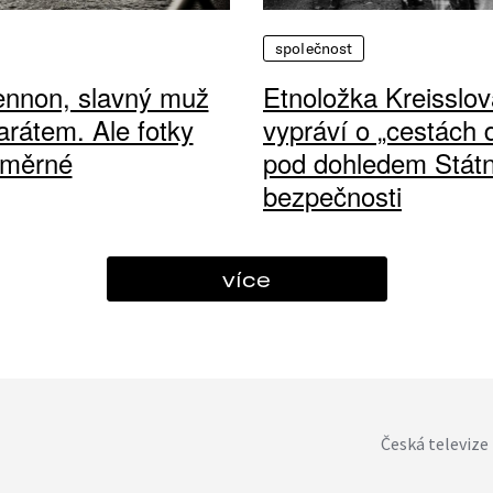
společnost
ennon, slavný muž
Etnoložka Kreisslov
arátem. Ale fotky
vypráví o „cestách
ůměrné
pod dohledem Státn
bezpečnosti
více
Česká televize 