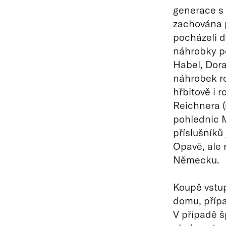
generace s 
zachována p
pocházeli d
náhrobky po
Habel, Dora
náhrobek ro
hřbitově i 
Reichnera (
pohlednic M
příslušníků
Opavě, ale 
Německu.
Koupě vstu
domu, přípa
V případě š