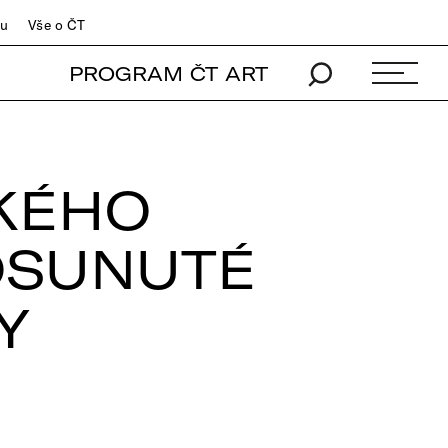
du
Vše o ČT
PROGRAM ČT ART
KÉHO
DSUNUTÉ
Y