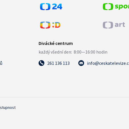
tů
261 136 113
info@ceskatelevize.
ístupnost