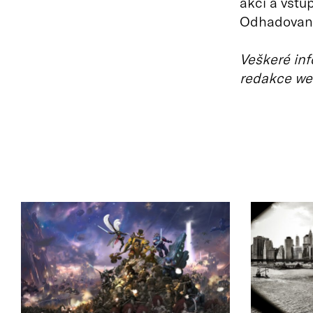
akcí a vstu
Odhadovaná
Veškeré inf
redakce we