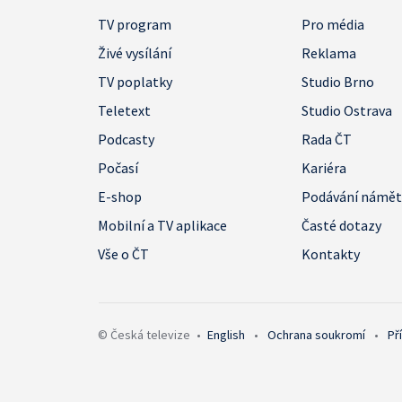
TV program
Pro média
Živé vysílání
Reklama
TV poplatky
Studio Brno
Teletext
Studio Ostrava
Podcasty
Rada ČT
Počasí
Kariéra
E-shop
Podávání námě
Mobilní a TV aplikace
Časté dotazy
Vše o ČT
Kontakty
© Česká televize
•
English
•
Ochrana soukromí
•
Př