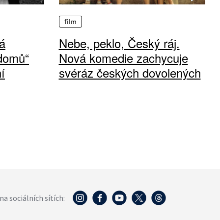
film
á
Nebe, peklo, Český ráj.
 domů“
Nová komedie zachycuje
í
svéráz českých dovolených
na sociálních sítích: