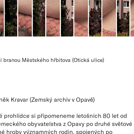
ní branou Městského hřbitova (Otická ulice)
něk Kravar (Zemský archiv v Opavě)
 prohlídce si připomeneme letošních 80 let od
německého obyvatelstva z Opavy po druhé světové
hé hroby významných rodin, spojených po