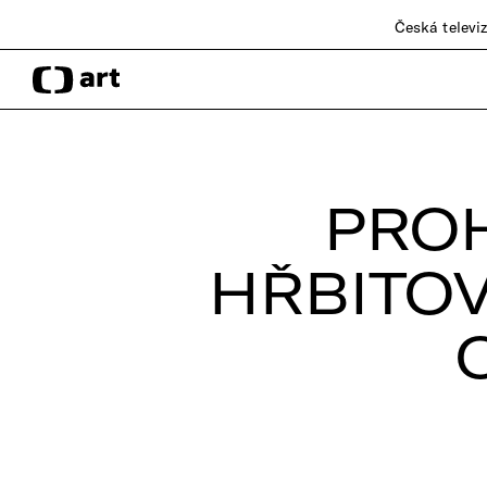
Česká televi
PRO
HŘBITO