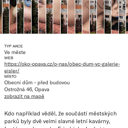
TYP AKCE
Ve měste
WEB
https://oko-opava.cz/o-nas/obec-dum-vc-galerie-
eisler/
MÍSTO
Obecní dům - před budovou
Ostrožná 46, Opava
zobrazit na mapě
Kdo například věděl, že součástí městských
parků byly dvě velmi slavné letní kavárny,