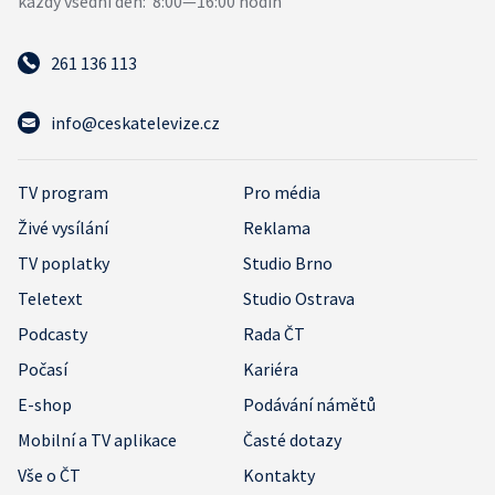
261 136 113
info@ceskatelevize.cz
TV program
Pro média
Živé vysílání
Reklama
TV poplatky
Studio Brno
Teletext
Studio Ostrava
Podcasty
Rada ČT
Počasí
Kariéra
E-shop
Podávání námětů
Mobilní a TV aplikace
Časté dotazy
Vše o ČT
Kontakty