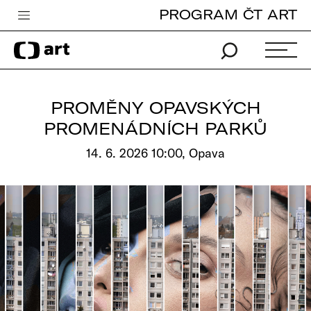
PROGRAM ČT ART
Česká televize
Zpravodajství
Sport
PROMĚNY OPAVSKÝCH
iVysílání
PROMENÁDNÍCH PARKŮ
TV program
14. 6. 2026 10:00, Opava
Pro děti
edu
Vše o ČT