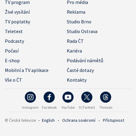
TV program
Pro média
Živé vysílání
Reklama
TV poplatky
Studio Brno
Teletext
Studio Ostrava
Podcasty
Rada ČT
Počasí
Kariéra
E-shop
Podávání námětů
Mobilní a TV aplikace
Časté dotazy
Vše o ČT
Kontakty
Instagram
Facebook
YouTube
X (Twitter)
Threads
© Česká televize
•
English
•
Ochrana soukromí
•
Přístupnost