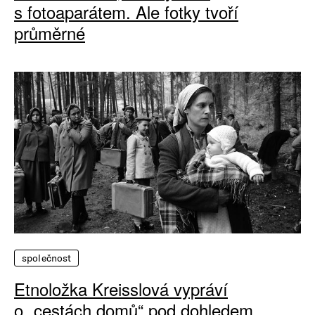
s fotoaparátem. Ale fotky tvoří
průměrné
společnost
Etnoložka Kreisslová vypráví
o „cestách domů“ pod dohledem