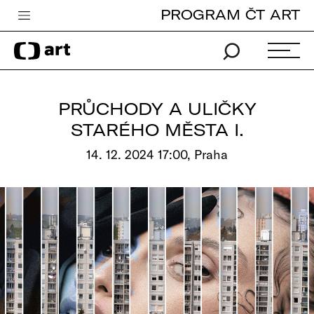
PROGRAM ČT ART
Česká televize
Zpravodajství
Sport
PRŮCHODY A ULIČKY
iVysílání
STARÉHO MĚSTA I.
TV program
14. 12. 2024 17:00, Praha
Pro děti
edu
Vše o ČT