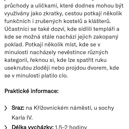
průchody a uličkami, které dodnes mohou být
využívány jako zkratky, cestou potkají několik
funkčních i zrušených kostelů a klášterů.
Účastníci se také dozví, kde sídlili templáři a
kde se možná stále nachází jejich zakopaný
poklad. Potkají několik míst, kde se v
minulosti nacházely nevěstince různých
kategorií, řeknou si, kde lze spatřit ruku
useknutou zloději nebo projdou dvorem, kde
se v minulosti platilo clo.
Praktické informace:
Sraz:
na Křížovnickém náměstí, u sochy
Karla IV.
Délka vycházky:
1,5–2 hodiny