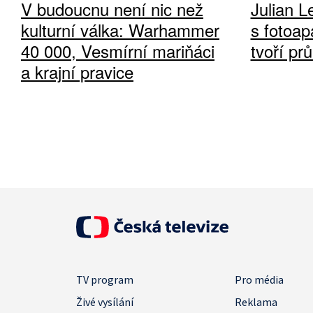
V budoucnu není nic než
Julian L
kulturní válka: Warhammer
s fotoap
40 000, Vesmírní mariňáci
tvoří pr
a krajní pravice
TV program
Pro média
Živé vysílání
Reklama