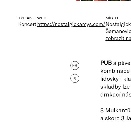
TYP AKCE
WEB
MÍSTO
Koncert
https://nostalgickamys.com/
Nostalgic
Šemanovice
zobrazit 
PUB
a pěve
FB
kombinace sk
lidovky i kl
𝕏
skladby lze
drnkací nás
8 Muikantů 
a skoro 3 J