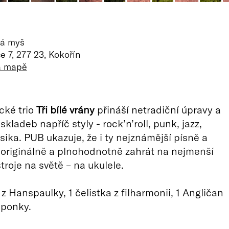
ká myš
 7, 277 23, Kokořín
na mapě
cké trio
Tři bílé vrány
přináší netradiční úpravy a
ladeb napříč styly - rock’n’roll, punk, jazz,
asika. PUB ukazuje, že i ty nejznámější písně a
 originálně a plnohodnotně zahrát na nejmenší
troje na světě – na ukulele.
z Hanspaulky, 1 čelistka z filharmonii, 1 Angličan
aponky.