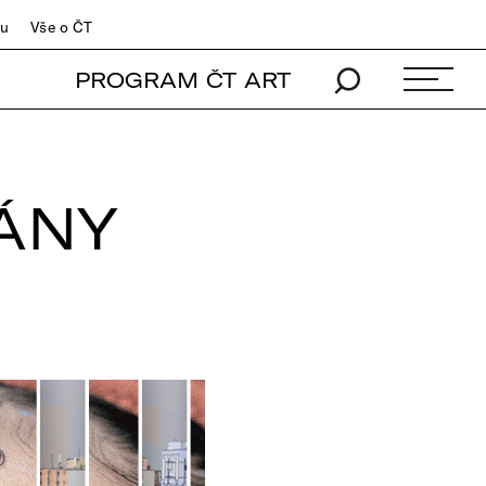
du
Vše o ČT
PROGRAM ČT ART
RÁNY