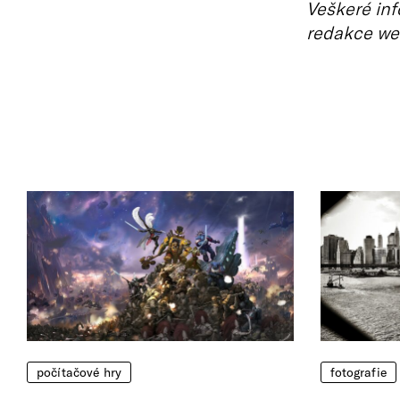
Veškeré inf
redakce we
počítačové hry
fotografie