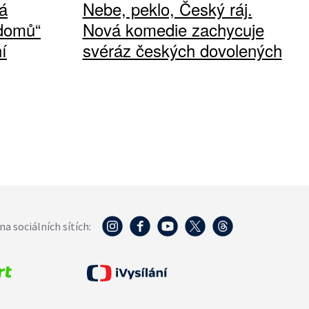
á
Nebe, peklo, Český ráj.
 domů“
Nová komedie zachycuje
í
svéráz českých dovolených
na sociálních sítích: