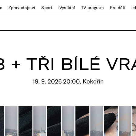
ze
Zpravodajství
Sport
iVysílání
TV program
Pro děti
e
 + TŘI BÍLÉ V
19. 9. 2026 20:00, Kokořín