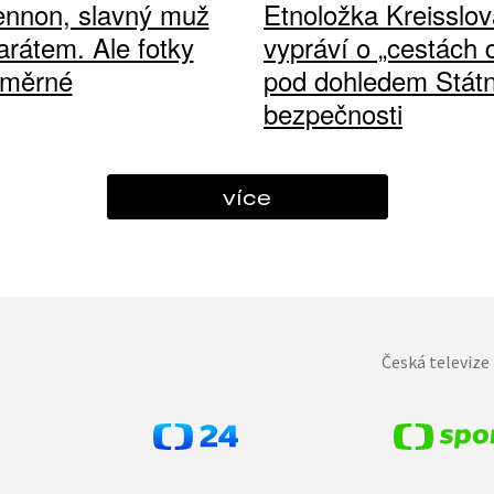
ennon, slavný muž
Etnoložka Kreisslov
arátem. Ale fotky
vypráví o „cestách
ůměrné
pod dohledem Státn
bezpečnosti
více
Česká televize 