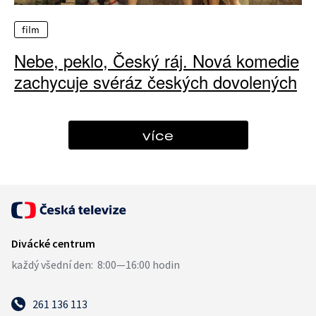
film
Nebe, peklo, Český ráj. Nová komedie
zachycuje svéráz českých dovolených
více
261 136 113