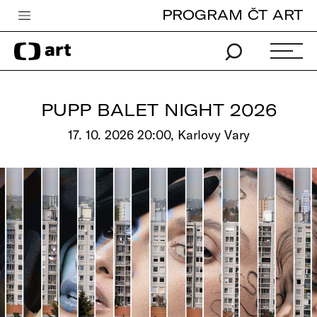
PROGRAM ČT ART
Česká televize
Zpravodajství
Sport
PUPP BALET NIGHT 2026
iVysílání
17. 10. 2026 20:00, Karlovy Vary
TV program
Pro děti
edu
Vše o ČT