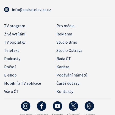
info@ceskatelevize.cz
TV program
Pro média
Živé vysílání
Reklama
TV poplatky
Studio Brno
Teletext
Studio Ostrava
Podcasty
Rada ČT
Počasí
Kariéra
E-shop
Podávání námětů
Mobilní a TV aplikace
Časté dotazy
Vše o ČT
Kontakty
Instagram
Facebook
YouTube
X (Twitter)
Threads