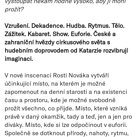
vystoupat někam hodně vysoko, aby ji mohl
prožít?
Vzrušení. Dekadence. Hudba. Rytmus. Tělo.
Zážitek. Kabaret. Show. Euforie. České a
zahraniční hvězdy cirkusového světa s
hudebním doprovodem od Katarzie rozvibrují
imaginaci.
V nové inscenaci Rosti Nováka vytváří
účinkující místo, na kterém je možné
zapomenout na denní starosti a na existenci
času a prostoru, kde je možné svobodně
prožít všechno, co přijde. Místo, které vzniká
právě v daný okamžik, tady a teď, jen a jen pro
diváky. Místo, kde si lze odpočinout v euforii.
Společně se dotknout přírody, nahoty, rytmu,