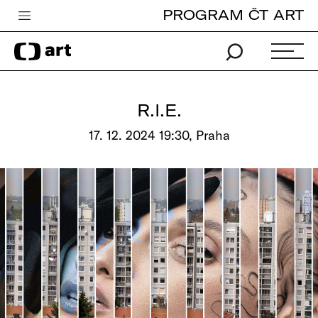
PROGRAM ČT ART
Česká televize
Zpravodajství
Sport
R.I.E.
iVysílání
17. 12. 2024 19:30, Praha
TV program
Pro děti
edu
Vše o ČT