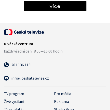
více
261 136 113
info@ceskatelevize.cz
TV program
Pro média
Živé vysílání
Reklama
TV poplatky
Studio Brno