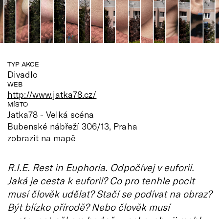
TYP AKCE
Divadlo
WEB
http://www.jatka78.cz/
MÍSTO
Jatka78 - Velká scéna
Bubenské nábřeží 306/13, Praha
zobrazit na mapě
R.I.E. Rest in Euphoria. Odpočívej v euforii.
Jaká je cesta k euforii? Co pro tenhle pocit
musí člověk udělat? Stačí se podívat na obraz?
Být blízko přírodě? Nebo člověk musí