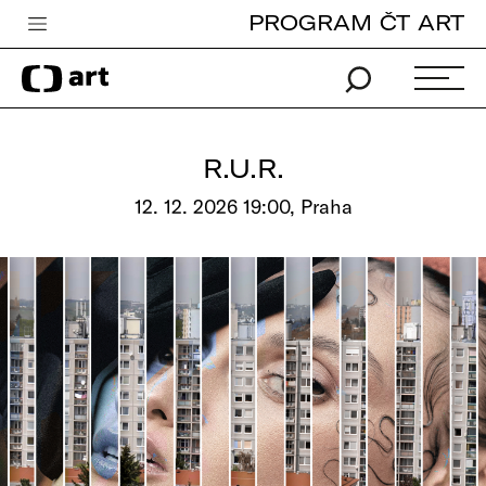
PROGRAM ČT ART
Česká televize
Zpravodajství
Sport
R.U.R.
iVysílání
12. 12. 2026 19:00, Praha
TV program
Pro děti
edu
Vše o ČT