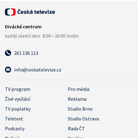
261 136 113
info@ceskatelevize.cz
TV program
Pro média
Živé vysílání
Reklama
TV poplatky
Studio Brno
Teletext
Studio Ostrava
Podcasty
Rada ČT