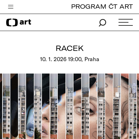
PROGRAM ČT ART
Česká televize
Zpravodajství
Sport
RACEK
iVysílání
10. 1. 2026 19:00, Praha
TV program
Pro děti
edu
Vše o ČT