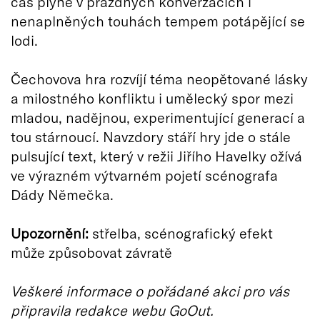
čas plyne v prázdných konverzacích i
nenaplněných touhách tempem potápějící se
lodi.
Čechovova hra rozvíjí téma neopětované lásky
a milostného konfliktu i umělecký spor mezi
mladou, nadějnou, experimentující generací a
tou stárnoucí. Navzdory stáří hry jde o stále
pulsující text, který v režii Jiřího Havelky ožívá
ve výrazném výtvarném pojetí scénografa
Dády Němečka.
Upozornění:
střelba, scénografický efekt
může způsobovat závratě
Veškeré informace o pořádané akci pro vás
připravila redakce webu GoOut.