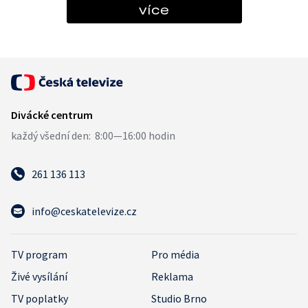
více
261 136 113
info@ceskatelevize.cz
TV program
Pro média
Živé vysílání
Reklama
TV poplatky
Studio Brno