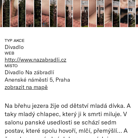
TYP AKCE
Divadlo
WEB
http://www.nazabradli.cz
MÍSTO
Divadlo Na zábradlí
Anenské náměstí 5, Praha
zobrazit na mapě
Na břehu jezera žije od dětství mladá dívka. A
taky mladý chlapec, který ji k smrti miluje. V
salonu panské usedlosti se schází sedm
postav, které spolu hovoří, mlčí, přemýšlí… A