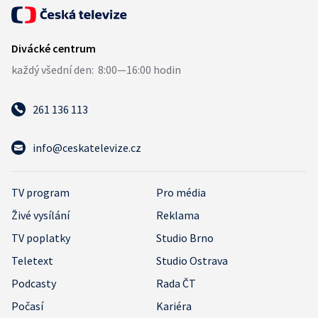
261 136 113
info@ceskatelevize.cz
TV program
Pro média
Živé vysílání
Reklama
TV poplatky
Studio Brno
Teletext
Studio Ostrava
Podcasty
Rada ČT
Počasí
Kariéra