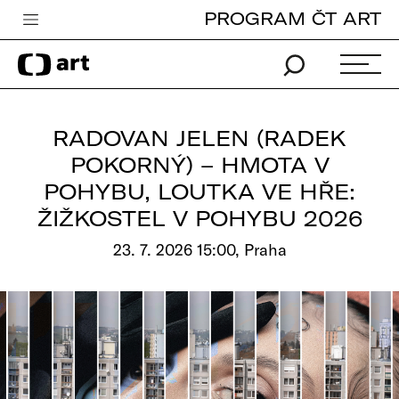
PROGRAM ČT ART
Česká televize
Zpravodajství
Sport
RADOVAN JELEN (RADEK
iVysílání
POKORNÝ) – HMOTA V
POHYBU, LOUTKA VE HŘE:
TV program
ŽIŽKOSTEL V POHYBU 2026
Pro děti
23. 7. 2026 15:00, Praha
edu
Vše o ČT