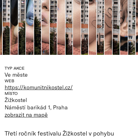
TYP AKCE
Ve měste
WEB
https://komunitnikostel.cz/
MÍSTO
Žižkostel
Náměstí barikád 1, Praha
zobrazit na mapě
Třetí ročník festivalu Žižkostel v pohybu