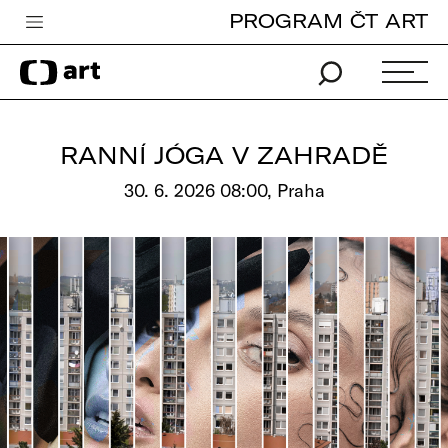
PROGRAM ČT ART
Česká televize
Zpravodajství
Sport
RANNÍ JÓGA V ZAHRADĚ
iVysílání
30. 6. 2026 08:00, Praha
TV program
Pro děti
edu
Vše o ČT