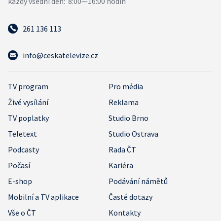
261 136 113
info@ceskatelevize.cz
TV program
Pro média
Živé vysílání
Reklama
TV poplatky
Studio Brno
Teletext
Studio Ostrava
Podcasty
Rada ČT
Počasí
Kariéra
E-shop
Podávání námětů
Mobilní a TV aplikace
Časté dotazy
Vše o ČT
Kontakty