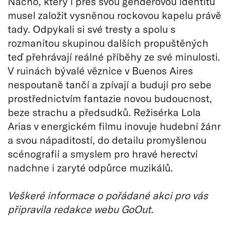
Nacho, který i přes svou genderovou identitu
musel založit vysněnou rockovou kapelu právě
tady. Odpykali si své tresty a spolu s
rozmanitou skupinou dalších propuštěných
teď přehrávají reálné příběhy ze své minulosti.
V ruinách bývalé věznice v Buenos Aires
nespoutaně tančí a zpívají a budují pro sebe
prostřednictvím fantazie novou budoucnost,
beze strachu a předsudků. Režisérka Lola
Arias v energickém filmu inovuje hudební žánr
a svou nápaditostí, do detailu promyšlenou
scénografií a smyslem pro hravé herectví
nadchne i zaryté odpůrce muzikálů.
Veškeré informace o pořádané akci pro vás
připravila redakce webu GoOut.