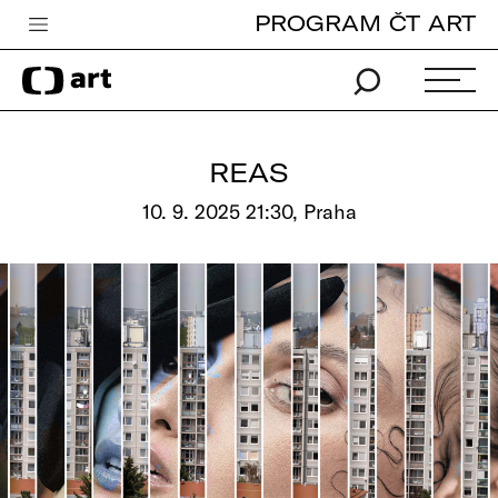
PROGRAM ČT ART
Česká televize
Zpravodajství
Sport
REAS
iVysílání
10. 9. 2025 21:30, Praha
TV program
Pro děti
edu
Vše o ČT