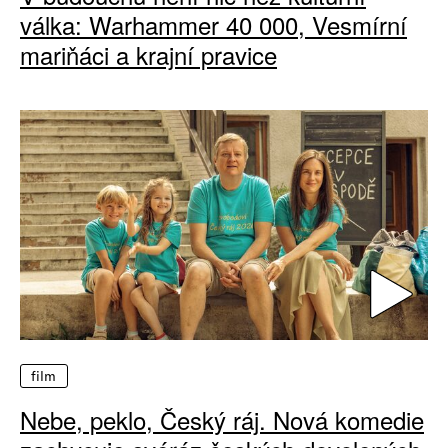
válka: Warhammer 40 000, Vesmírní
mariňáci a krajní pravice
film
Nebe, peklo, Český ráj. Nová komedie