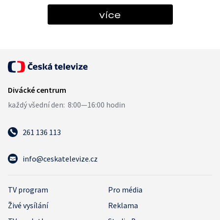
více
261 136 113
info@ceskatelevize.cz
TV program
Pro média
Živé vysílání
Reklama