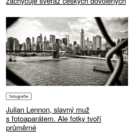
zachycuje svéráz českých dovolených
fotografie
Julian Lennon, slavný muž
s fotoaparátem. Ale fotky tvoří
průměrné