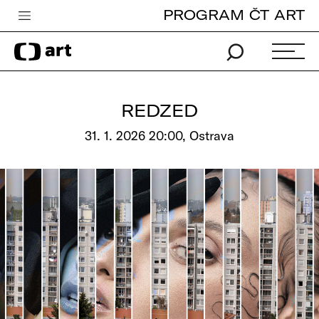
PROGRAM ČT ART
Česká televize
Zpravodajství
Sport
REDZED
iVysílání
31. 1. 2026 20:00, Ostrava
TV program
Pro děti
edu
Vše o ČT