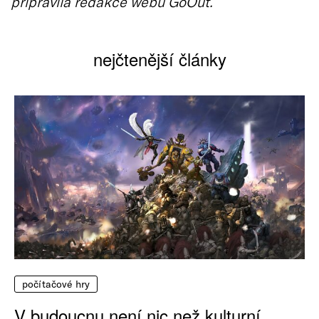
připravila redakce webu GoOut.
nejčtenější články
počítačové hry
V budoucnu není nic než kulturní