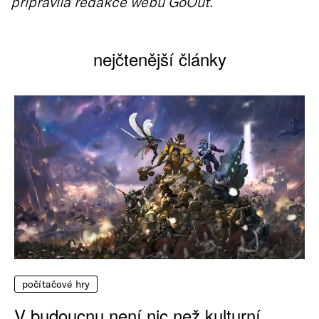
připravila redakce webu GoOut.
nejčtenější články
počítačové hry
V budoucnu není nic než kulturní