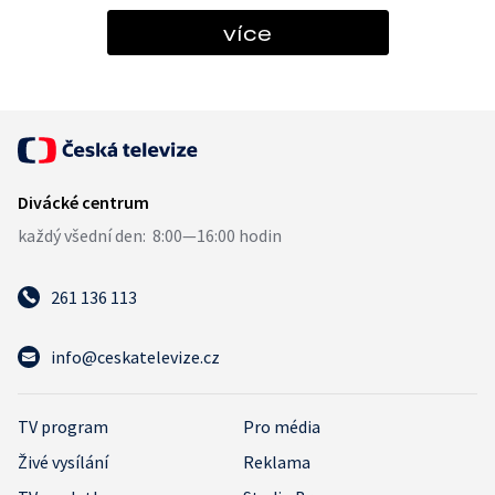
více
261 136 113
info@ceskatelevize.cz
TV program
Pro média
Živé vysílání
Reklama