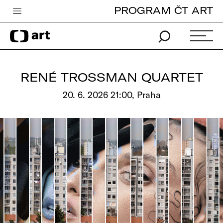
PROGRAM ČT ART
Česká televize
Zpravodajství
Sport
RENÉ TROSSMAN QUARTET
iVysílání
20. 6. 2026 21:00, Praha
TV program
Pro děti
edu
Vše o ČT