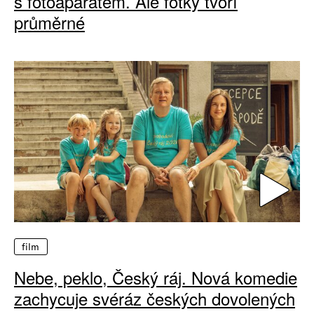
s fotoaparátem. Ale fotky tvoří
průměrné
film
Nebe, peklo, Český ráj. Nová komedie
zachycuje svéráz českých dovolených