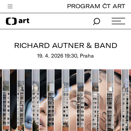
PROGRAM ČT ART
Česká televize
Zpravodajství
Sport
RICHARD AUTNER & BAND
iVysílání
19. 4. 2026 19:30, Praha
TV program
Pro děti
edu
Vše o ČT