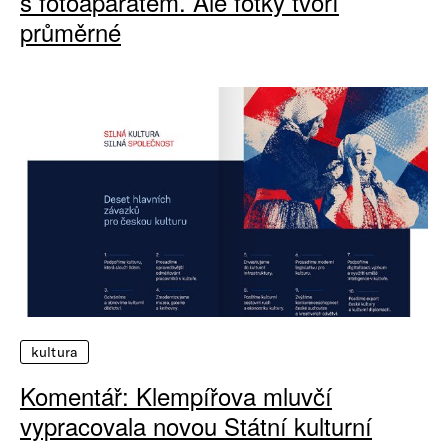
s fotoaparátem. Ale fotky tvoří
průměrné
kultura
Komentář: Klempířova mluvčí
vypracovala novou Státní kulturní