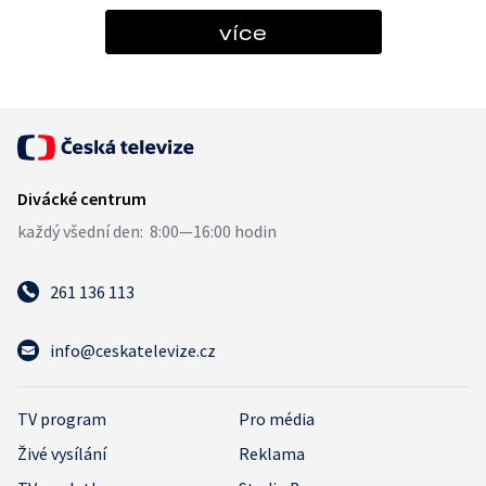
více
261 136 113
info@ceskatelevize.cz
TV program
Pro média
Živé vysílání
Reklama