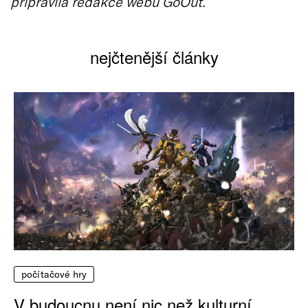
připravila redakce webu GoOut.
nejčtenější články
počítačové hry
V budoucnu není nic než kulturní