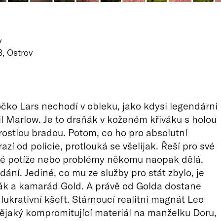
v
, Ostrov
ko Lars nechodí v obleku, jako kdysi legendární
il Marlow. Je to drsňák v koženém křiváku s holou
rostlou bradou. Potom, co ho pro absolutní
zí od policie, protlouká se všelijak. Řeší pro své
né potíže nebo problémy někomu naopak dělá.
dání. Jediné, co mu ze služby pro stát zbylo, je
ák a kamarád Gold. A právě od Golda dostane
lukrativní kšeft. Stárnoucí realitní magnát Leo
ějaký kompromitující materiál na manželku Doru,