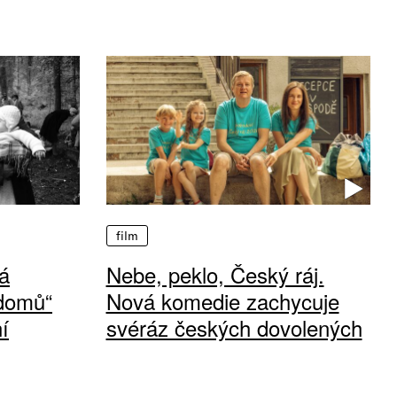
film
á
Nebe, peklo, Český ráj.
 domů“
Nová komedie zachycuje
í
svéráz českých dovolených