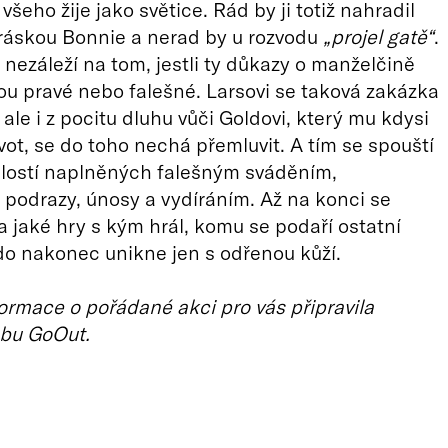
všeho žije jako světice. Rád by ji totiž nahradil
kráskou Bonnie a nerad by u rozvodu
„projel gatě“
.
nezáleží na tom, jestli ty důkazy o manželčině
u pravé nebo falešné. Larsovi se taková zakázka
ale i z pocitu dluhu vůči Goldovi, který mu kdysi
ivot, se do toho nechá přemluvit. A tím se spouští
álostí naplněných falešným sváděním,
podrazy, únosy a vydíráním. Až na konci se
a jaké hry s kým hrál, komu se podaří ostatní
do nakonec unikne jen s odřenou kůží.
ormace o pořádané akci pro vás připravila
bu GoOut.