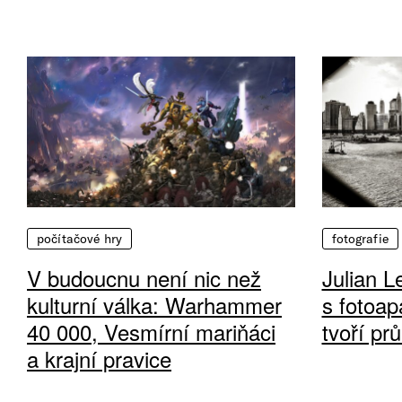
počítačové hry
fotografie
V budoucnu není nic než
Julian L
kulturní válka: Warhammer
s fotoap
40 000, Vesmírní mariňáci
tvoří pr
a krajní pravice