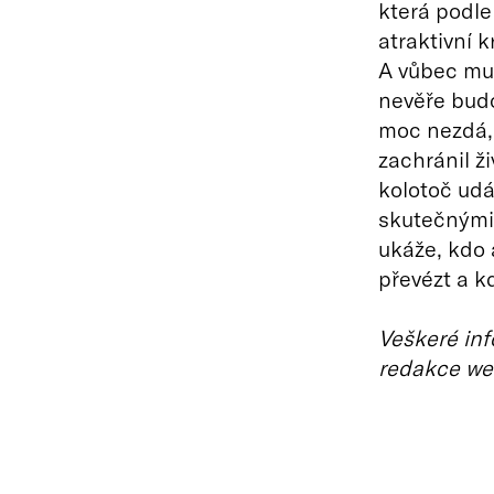
která podle 
atraktivní 
A vůbec mu 
nevěře budo
moc nezdá, 
zachránil ž
kolotoč ud
skutečnými 
ukáže, kdo 
převézt a k
Veškeré inf
redakce we