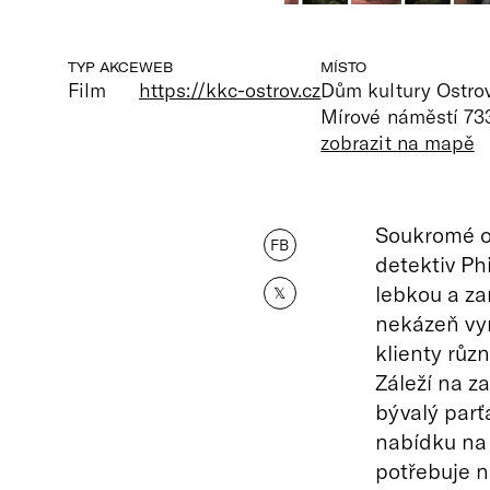
TYP AKCE
WEB
MÍSTO
Film
https://kkc-ostrov.cz
Dům kultury Ostro
Mírové náměstí 733
zobrazit na mapě
Soukromé oč
FB
detektiv Ph
lebkou a za
𝕏
nekázeň vyra
klienty růz
Záleží na za
bývalý parť
nabídku na 
potřebuje n