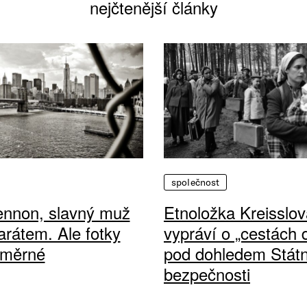
nejčtenější články
společnost
ennon, slavný muž
Etnoložka Kreisslov
arátem. Ale fotky
vypráví o „cestách
ůměrné
pod dohledem Státn
bezpečnosti