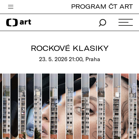
PROGRAM ČT ART
Česká televize
Zpravodajství
Sport
ROCKOVÉ KLASIKY
iVysílání
23. 5. 2026 21:00, Praha
TV program
Pro děti
edu
Vše o ČT