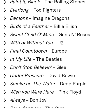
Paint it, Black
– The Rolling Stones
Everlong
– Foo Fighters
Demons
– Imagine Dragons
Birds of a Feather
– Billie Eilish
Sweet Child O' Mine
– Guns N' Roses
With or Without You
– U2
Final Countdown
– Europe
In My Life
– The Beatles
Don't Stop Believin’
– Glee
Under Pressure
– David Bowie
Smoke on The Water
– Deep Purple
Wish you Were Here
– Pink Floyd
Always
– Bon Jovi
Boys don't cry
– The Cure