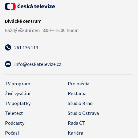
261 136 113
info@ceskatelevize.cz
TV program
Pro média
Živé vysílání
Reklama
TV poplatky
Studio Brno
Teletext
Studio Ostrava
Podcasty
Rada ČT
Počasí
Kariéra