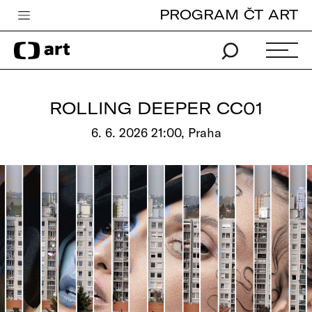
PROGRAM ČT ART
Česká televize
Zpravodajství
Sport
ROLLING DEEPER CC01
iVysílání
6. 6. 2026 21:00, Praha
TV program
Pro děti
edu
Vše o ČT