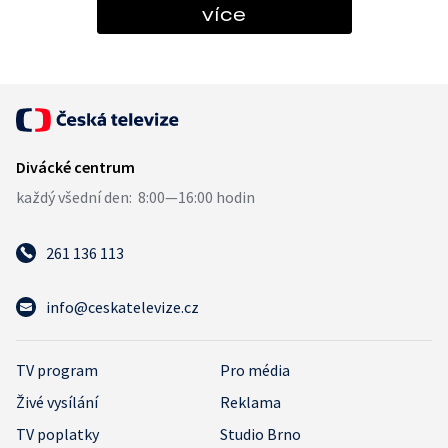
více
261 136 113
info@ceskatelevize.cz
TV program
Pro média
Živé vysílání
Reklama
TV poplatky
Studio Brno