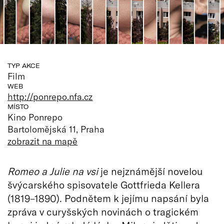
TYP AKCE
Film
WEB
http://ponrepo.nfa.cz
MÍSTO
Kino Ponrepo
Bartolomějská 11, Praha
zobrazit na mapě
Romeo a Julie na vsi
je nejznámější novelou
švýcarského spisovatele Gottfrieda Kellera
(1819–1890). Podnětem k jejímu napsání byla
zpráva v curyšských novinách o tragickém