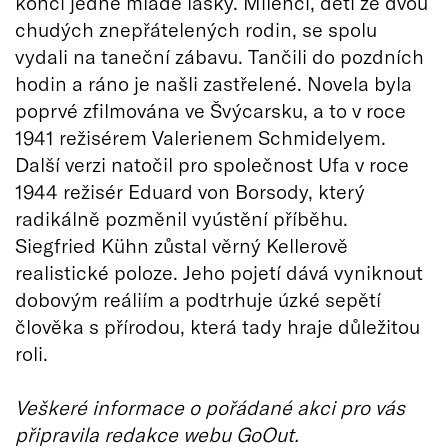
konci jedné mladé lásky. Milenci, děti ze dvou
chudých znepřátelených rodin, se spolu
vydali na taneční zábavu. Tančili do pozdních
hodin a ráno je našli zastřelené. Novela byla
poprvé zfilmována ve Švýcarsku, a to v roce
1941 režisérem Valerienem Schmidelyem.
Další verzi natočil pro společnost Ufa v roce
1944 režisér Eduard von Borsody, který
radikálně pozměnil vyústění příběhu.
Siegfried Kühn zůstal věrný Kellerově
realistické poloze. Jeho pojetí dává vyniknout
dobovým reáliím a podtrhuje úzké sepětí
člověka s přírodou, která tady hraje důležitou
roli.
Veškeré informace o pořádané akci pro vás
připravila redakce webu GoOut.