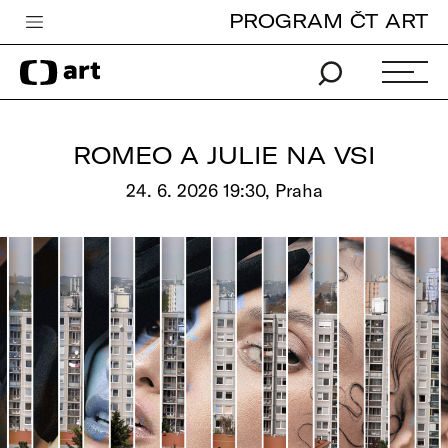
PROGRAM ČT ART
Česká televize
Zpravodajství
Sport
ROMEO A JULIE NA VSI
iVysílání
24. 6. 2026 19:30, Praha
TV program
Pro děti
edu
Vše o ČT