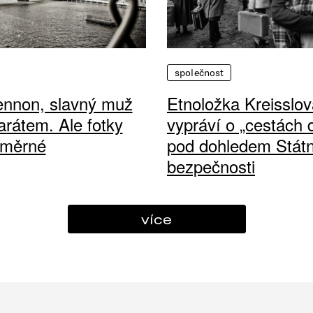
společnost
ennon, slavný muž
Etnoložka Kreisslov
arátem. Ale fotky
vypráví o „cestách
ůměrné
pod dohledem Státn
bezpečnosti
více