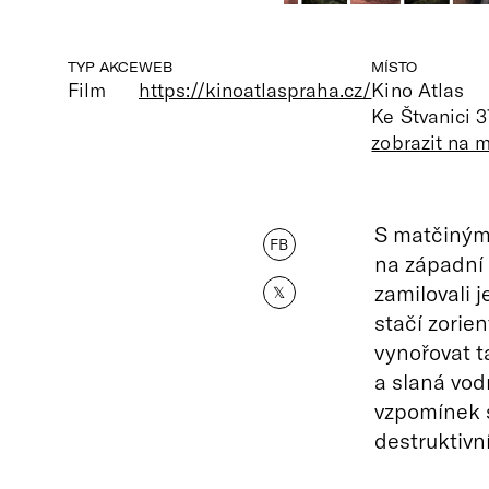
TYP AKCE
WEB
MÍSTO
Film
https://kinoatlaspraha.cz/
Kino Atlas
Ke Štvanici 3
zobrazit na 
S matčiným
FB
na západní 
zamilovali j
𝕏
stačí zorie
vynořovat ta
a slaná vod
vzpomínek 
destruktivn