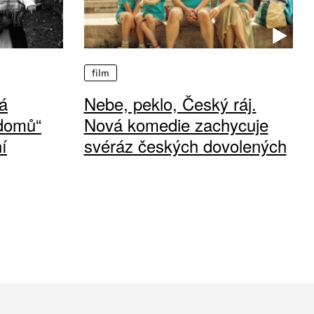
film
á
Nebe, peklo, Český ráj.
 domů“
Nová komedie zachycuje
í
svéráz českých dovolených