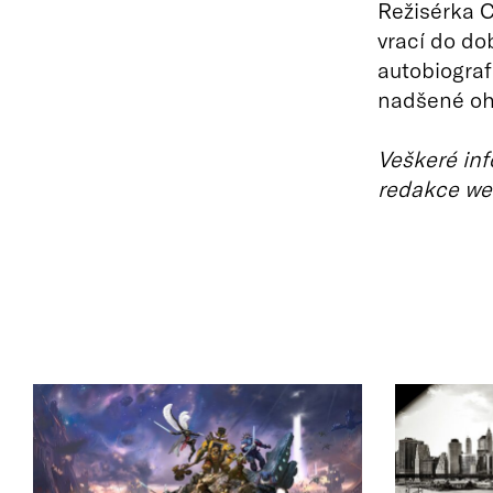
Režisérka C
vrací do do
autobiograf
nadšené ohl
Veškeré inf
redakce we