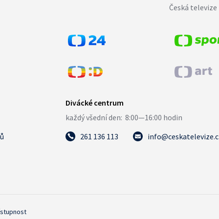
Česká televize 
tů
261 136 113
info@ceskatelevize.
ístupnost