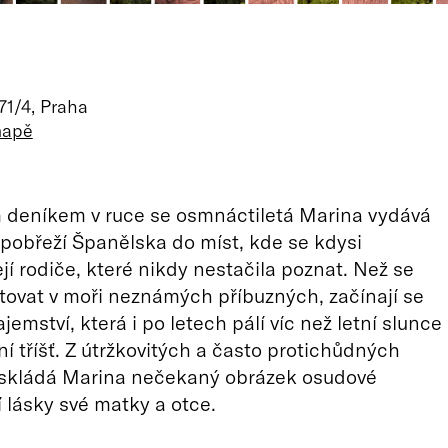
71/4, Praha
mapě
 deníkem v ruce se osmnáctiletá Marina vydává
pobřeží Španělska do míst, kde se kdysi
ejí rodiče, které nikdy nestačila poznat. Než se
ntovat v moři neznámých příbuzných, začínají se
jemství, která i po letech pálí víc než letní slunce
ní tříšť. Z útržkovitých a často protichůdných
skládá Marina nečekaný obrázek osudové
í lásky své matky a otce.