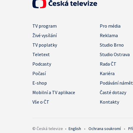
TV program
Pro média
Živé vysílání
Reklama
TV poplatky
Studio Brno
Teletext
Studio Ostrava
Podcasty
Rada ČT
Počasí
Kariéra
E-shop
Podávání námě
Mobilní a TV aplikace
Časté dotazy
Vše o ČT
Kontakty
© Česká televize
•
English
•
Ochrana soukromí
•
Př