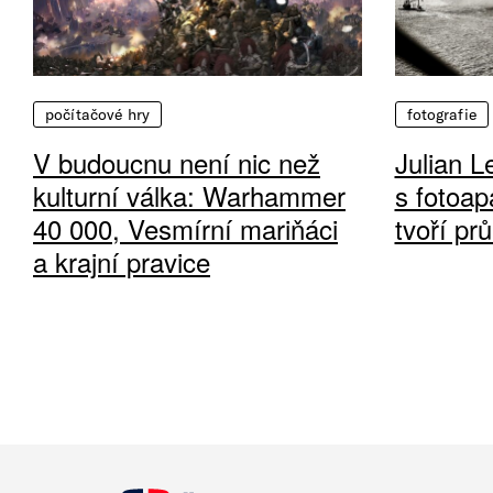
počítačové hry
fotografie
V budoucnu není nic než
Julian L
kulturní válka: Warhammer
s fotoap
40 000, Vesmírní mariňáci
tvoří pr
a krajní pravice