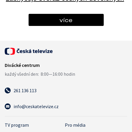
více
261 136 113
info@ceskatelevize.cz
TV program
Pro média