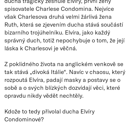
ducha tragicky zesnulé Elvíry, první ženy
spisovatele Charlese Condomina. Nejvíce
však Charlesova druhá velmi žárlivá žena
Ruth, která se zjevením ducha stává součástí
bizarního trojúhelníku. Elvíra, jako každý
správný duch, totiž nepochybuje o tom, že její
láska k Charlesovi je věčná.
Z poklidného života na anglickém venkově se
tak stává „divoká Itálie“. Navíc v chaosu, který
rozpoutá Elvíra, padají masky a postavy se o
sobě a o svých blízkých dozvídají věci, které
opravdu nikdy vědět nechtěly.
Kdože to tedy přivolal ducha Elvíry
Condominové?