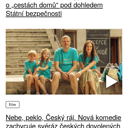
o „cestách domů“ pod dohledem
Státní bezpečnosti
film
Nebe, peklo, Český ráj. Nová komedie
zachycuje svéráz českých dovolených