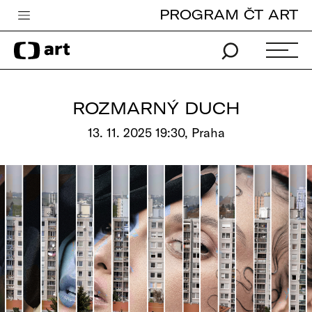
PROGRAM ČT ART
Česká televize
Zpravodajství
Sport
ROZMARNÝ DUCH
iVysílání
13. 11. 2025 19:30, Praha
TV program
Pro děti
edu
Vše o ČT