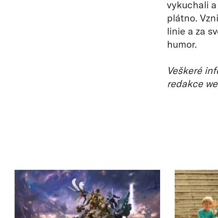
vykuchali a 
plátno. Vzn
linie a za 
humor.
Veškeré inf
redakce we