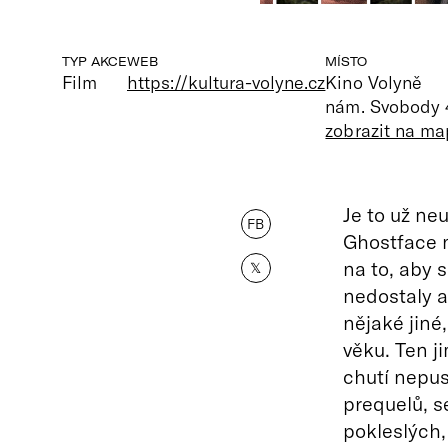
TYP AKCE
WEB
MÍSTO
Film
https://kultura-volyne.cz
Kino Volyně
nám. Svobody 4
zobrazit na m
Je to už ne
FB
Ghostface n
na to, aby s
𝕏
nedostaly an
nějaké jiné
věku. Ten j
chutí nepus
prequelů, s
pokleslých,