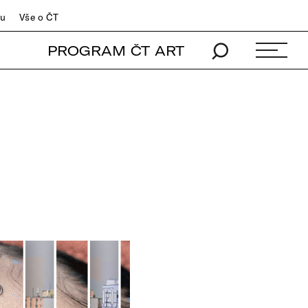
du
Vše o ČT
PROGRAM ČT ART