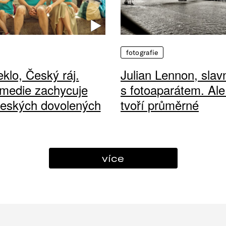
fotografie
klo, Český ráj.
Julian Lennon, sla
medie zachycuje
s fotoaparátem. Ale
českých dovolených
tvoří průměrné
více