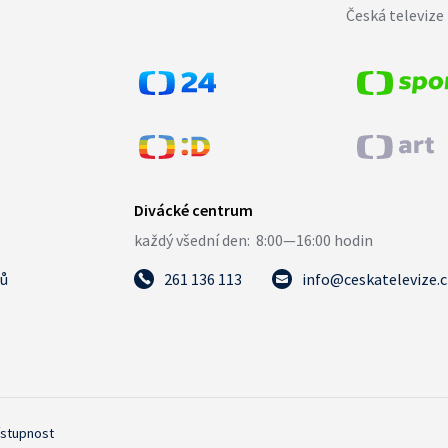
Česká televize 
tů
261 136 113
info@ceskatelevize.
ístupnost