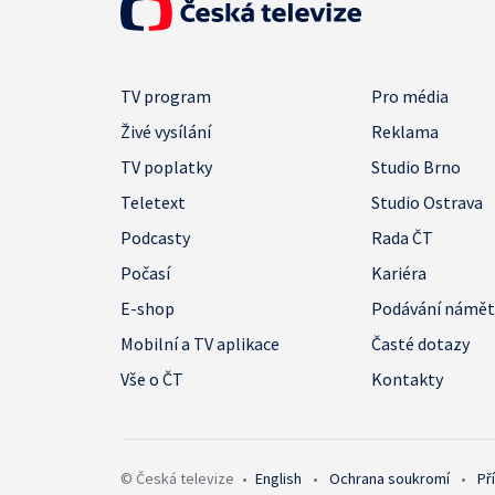
TV program
Pro média
Živé vysílání
Reklama
TV poplatky
Studio Brno
Teletext
Studio Ostrava
Podcasty
Rada ČT
Počasí
Kariéra
E-shop
Podávání námě
Mobilní a TV aplikace
Časté dotazy
Vše o ČT
Kontakty
© Česká televize
•
English
•
Ochrana soukromí
•
Př