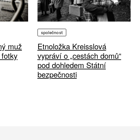
společnost
vný muž
Etnoložka Kreisslová
 fotky
vypráví o „cestách domů“
pod dohledem Státní
bezpečnosti