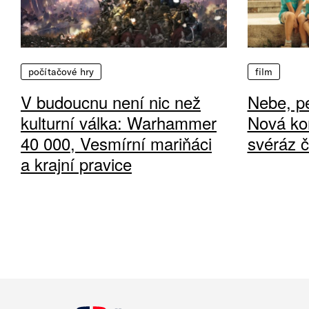
počítačové hry
film
V budoucnu není nic než
Nebe, pe
kulturní válka: Warhammer
Nová ko
40 000, Vesmírní mariňáci
svéráz 
a krajní pravice