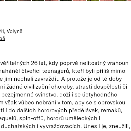
1, Volyně
apě
uvěřitelných 26 let, kdy poprvé nelítostný vrahoun
aháněl čtveřici teenagerů, kteří byli příliš mimo
e jím nechali zavraždit. A protože je od té doby
i žádné civilizační choroby, strasti dospělosti či
, bezejmenné svinstvo, dožili se úctyhodného
im však vůbec nebrání v tom, aby se s obrovskou
tili do dalších hororových předělávek, remaků,
equelů, spin-offů, hororů uměleckých i
 duchařských i vyvražďovacích. Unesli je, zneužili,